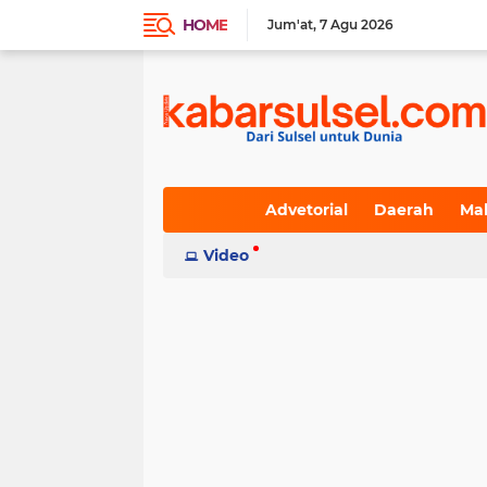
HOME
Jum'at
7 Agu 2026
Advetorial
Daerah
Ma
Indeks
Video
(236)
(617)
(19