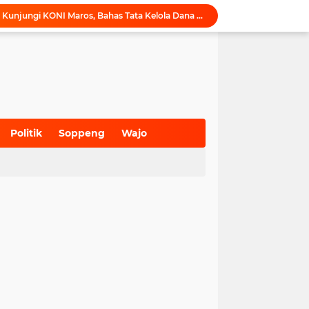
Komisi I DPRD Pangkep Kunjungi KONI Maros, Bahas Tata Kelola Dana Hibah dan Penguatan Prestasi Olahraga
Inovasi SiAKSES Sekwan Makassar, Notifikasi Transaksi Keuangan Masuk di Kantong Dewan Hitungan Detik
KONI Maros Gelar Rapat Bersama Ketua Bidang, Susun Program Kerja Berbasis Kinerja
Wali Kota Makassar Tegaskan Komitmen Perkuat Toleransi Saat Sambut Peserta Rakernas BAMAGNAS
Maros Rayakan Hari Pramuka Lebih Awal, 48 Pramuka Siap Bertarung di Jamnas 2026
Puji Penataan TPA, Menteri LH: Transformasi TPA Tamangapa Makassar Layak Jadi Contoh Nasional
Dukung Tata Kelola Wilayah Presisi, KKN-T Infrastruktur PU Unhas Gel. 116 Serahkan Peta Batas Dusun Berbasis GIS ke Desa Bonto Matene
Menegur di Ruang Publik, Mengurangi Martabat Komunikasi Pemerintahan
Politik
Soppeng
Wajo
Kejari Maros Tangani 12 Kasus Perlindungan Anak dan Perempuan Hingga Juli 2026
(700)
(941)
(627)
Pemkab Maros Bagikan 1.000 Bendera Merah Putih, Warga Kurang Mampu Jadi Prioritas