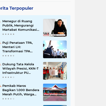
rita Terpopuler
Menegur di Ruang
Publik, Mengurangi
Martabat Komunikasi
Pemerintahan
Puji Penataan TPA,
Menteri LH:
Transformasi TPA
Tamangapa Makassar
Layak Jadi Contoh
Nasional
Dukung Tata Kelola
Wilayah Presisi, KKN-T
Infrastruktur PU
Unhas Gel. 116
Serahkan Peta Batas
Dusun Berbasis GIS ke
Pemkab Maros
Desa Bonto Matene
Bagikan 1.000 Bendera
Merah Putih, Warga
Kurang Mampu Jadi
Prioritas