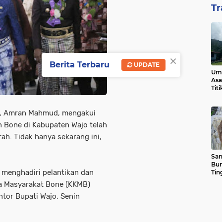
Tr
×
Berita Terbaru
UPDATE
Ump
Asa
Tit
o, Amran Mahmud, mengakui
 Bone di Kabupaten Wajo telah
h. Tidak hanya sekarang ini,
San
Bun
menghadiri pelantikan dan
Tin
a Masyarakat Bone (KKMB)
tor Bupati Wajo, Senin