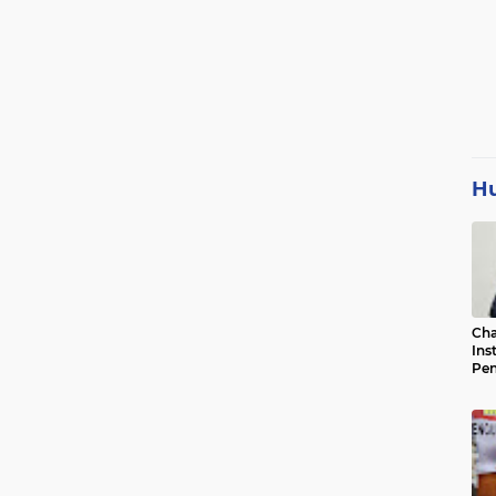
H
Cha
Ins
Pen
Jad