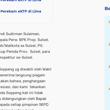
Be
 Perekam eKTP di Lima
ndi Sudirman Sulaiman,
epala Perw. BPK Prop. Sulsel,
i/Walikota se Sulsel, Plt.
gkup Pemda Prov. Sulsel, para
Inspektur se-Sulsel.
oppeng yg diwakili oleh Wakil
 menerima langsung piagam
takan bahwa, penghargaan
esiasi, dan kami tekankan
a Soppeng kali ini tidak
alu didengungkan oleh Bapak
epada setiap pimpinan SKPD