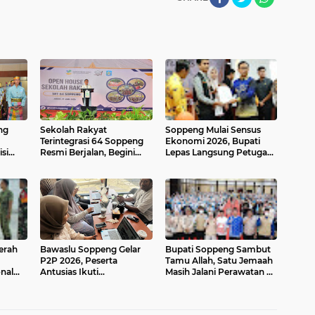
ng
Sekolah Rakyat
Soppeng Mulai Sensus
Terintegrasi 64 Soppeng
Ekonomi 2026, Bupati
si
Resmi Berjalan, Begini
Lepas Langsung Petugas
026
Strategi Menarik Minat
Lapangan
Masyarakat
erah
Bawaslu Soppeng Gelar
Bupati Soppeng Sambut
P2P 2026, Peserta
Tamu Allah, Satu Jemaah
nal
Antusias Ikuti
Masih Jalani Perawatan di
usat
Pembelajaran Daring
Arab Saudi