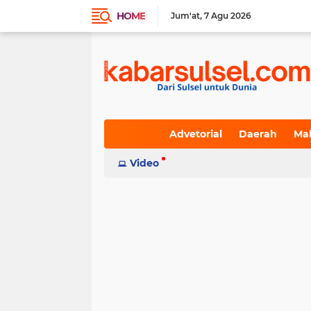
HOME
Jum'at
7 Agu 2026
Advetorial
Daerah
Ma
Indeks
Video
(236)
(617)
(19