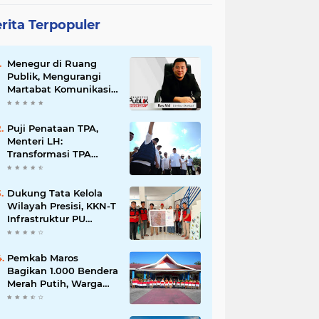
rita Terpopuler
Menegur di Ruang
Publik, Mengurangi
Martabat Komunikasi
Pemerintahan
Puji Penataan TPA,
Menteri LH:
Transformasi TPA
Tamangapa Makassar
Layak Jadi Contoh
Nasional
Dukung Tata Kelola
Wilayah Presisi, KKN-T
Infrastruktur PU
Unhas Gel. 116
Serahkan Peta Batas
Dusun Berbasis GIS ke
Pemkab Maros
Desa Bonto Matene
Bagikan 1.000 Bendera
Merah Putih, Warga
Kurang Mampu Jadi
Prioritas