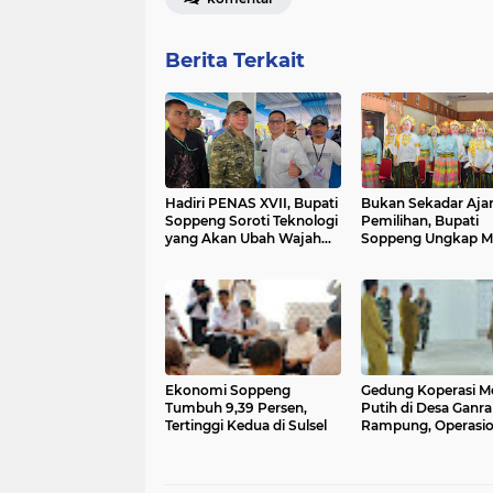
Berita Terkait
Hadiri PENAS XVII, Bupati
Bukan Sekadar Aja
Soppeng Soroti Teknologi
Pemilihan, Bupati
yang Akan Ubah Wajah
Soppeng Ungkap Mi
Pertanian
Besar Duta Anak 2
Ekonomi Soppeng
Gedung Koperasi M
Tumbuh 9,39 Persen,
Putih di Desa Ganra
Tertinggi Kedua di Sulsel
Rampung, Operasio
Masih Menunggu P