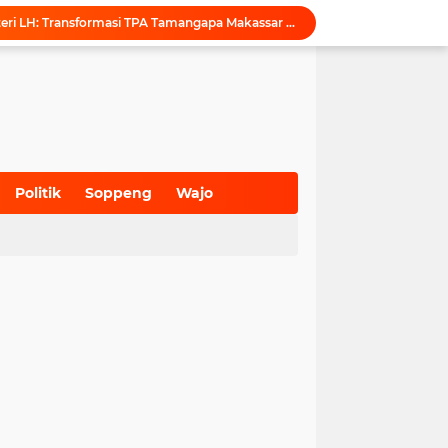
Puji Penataan TPA, Menteri LH: Transformasi TPA Tamangapa Makassar Layak Jadi Contoh Nasional
Dukung Tata Kelola Wilayah Presisi, KKN-T Infrastruktur PU Unhas Gel. 116 Serahkan Peta Batas Dusun Berbasis GIS ke Desa Bonto Matene
Menegur di Ruang Publik, Mengurangi Martabat Komunikasi Pemerintahan
Kejari Maros Tangani 12 Kasus Perlindungan Anak dan Perempuan Hingga Juli 2026
Pemkab Maros Bagikan 1.000 Bendera Merah Putih, Warga Kurang Mampu Jadi Prioritas
Komisi I DPRD Pangkep Kunjungi KONI Maros, Bahas Tata Kelola Dana Hibah dan Penguatan Prestasi Olahraga
Inovasi SiAKSES Sekwan Makassar, Notifikasi Transaksi Keuangan Masuk di Kantong Dewan Hitungan Detik
KONI Maros Gelar Rapat Bersama Ketua Bidang, Susun Program Kerja Berbasis Kinerja
Politik
Soppeng
Wajo
Wali Kota Makassar Tegaskan Komitmen Perkuat Toleransi Saat Sambut Peserta Rakernas BAMAGNAS
(700)
(941)
(627)
Maros Rayakan Hari Pramuka Lebih Awal, 48 Pramuka Siap Bertarung di Jamnas 2026