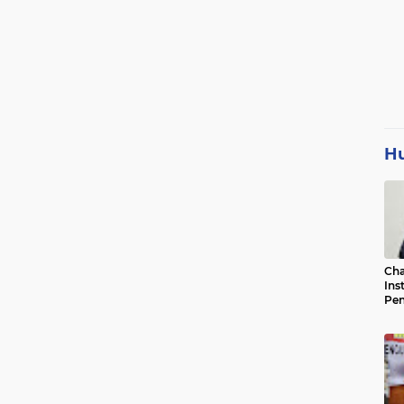
H
Cha
Ins
Pen
Jad