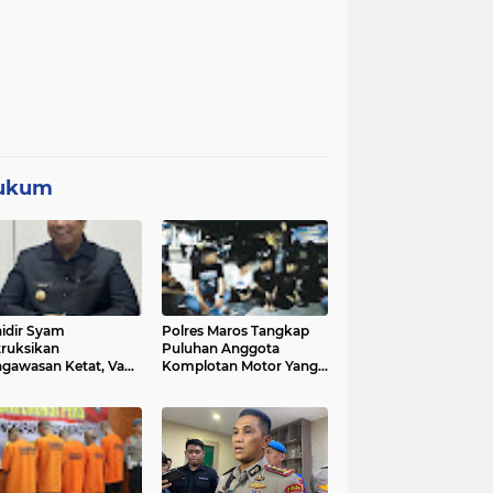
ukum
idir Syam
Polres Maros Tangkap
truksikan
Puluhan Anggota
gawasan Ketat, Vape
Komplotan Motor Yang
i Sorotan di Sekolah
Resahkan Warga, Polisi
Sita Sajam Dan Samurai