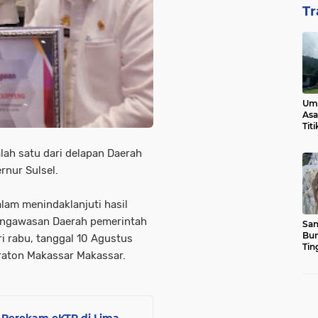
Tr
Ump
Asa
Tit
ah satu dari delapan Daerah
rnur Sulsel.
lam menindaklanjuti hasil
engawasan Daerah pemerintah
San
Bun
ri rabu, tanggal 10 Agustus
Tin
raton Makassar Makassar.
 Perekam eKTP di Lima