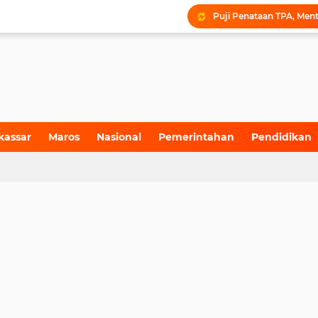
kassar
Maros
Nasional
Pemerintahan
Pendidikan
4)
(155)
(71)
(6)
(199)