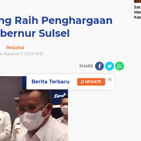
Sat
Mar
g Raih Penghargaan
Kas
Med
bernur Sulsel
Redaksi
s, Agustus 11, 2022 WIB
SHARE
×
Berita Terbaru
UPDATE