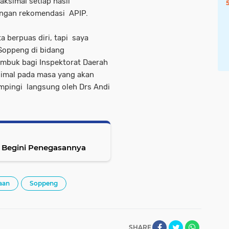
aksimal setiap hasil
dengan rekomendasi APIP.
a berpuas diri, tapi saya
Soppeng di bidang
ambuk bagi Inspektorat Daerah
simal pada masa yang akan
ampingi langsung oleh Drs Andi
 Begini Penegasannya
aan
Soppeng
SHARE