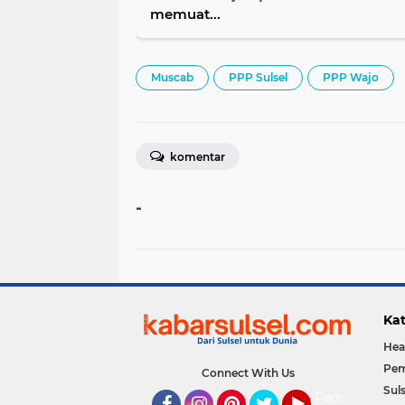
memuat...
Muscab
PPP Sulsel
PPP Wajo
komentar
-
Kat
Hea
Pem
Connect With Us
Suls
Pedoman