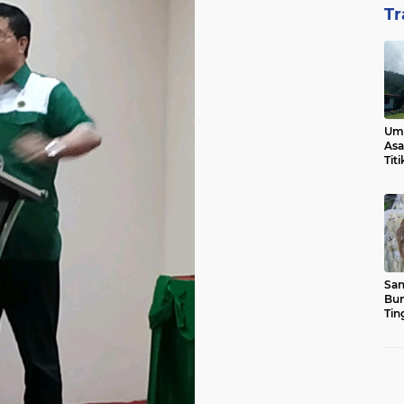
Tr
Ump
Asa
Tit
San
Bun
Tin