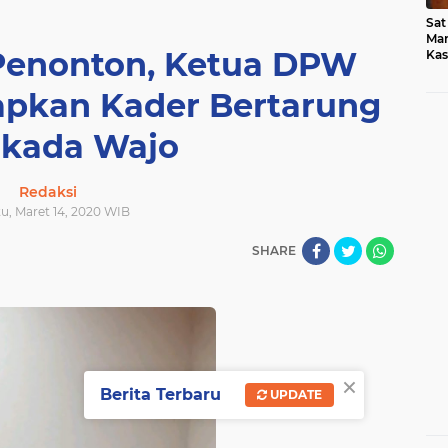
Sat
Mar
 Penonton, Ketua DPW
Kas
Med
iapkan Kader Bertarung
ilkada Wajo
Redaksi
tu, Maret 14, 2020 WIB
SHARE
×
Berita Terbaru
UPDATE