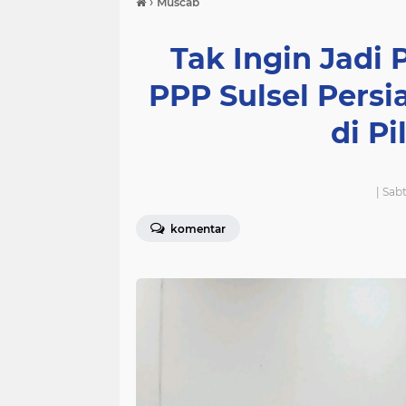
›
Muscab
Tak Ingin Jadi
PPP Sulsel Pers
di P
| Sab
komentar