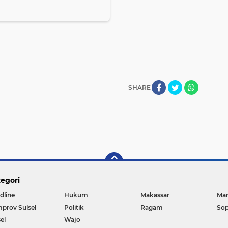
SHARE
egori
dline
Hukum
Makassar
Ma
prov Sulsel
Politik
Ragam
So
el
Wajo