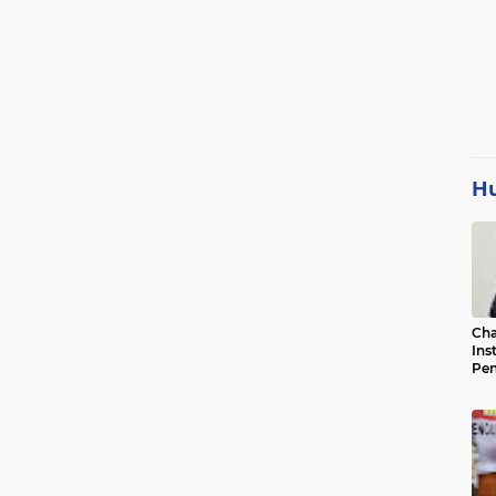
H
Cha
Ins
Pen
Jad