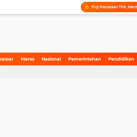
kassar
Maros
Nasional
Pemerintahan
Pendidikan
4)
(155)
(71)
(6)
(199)