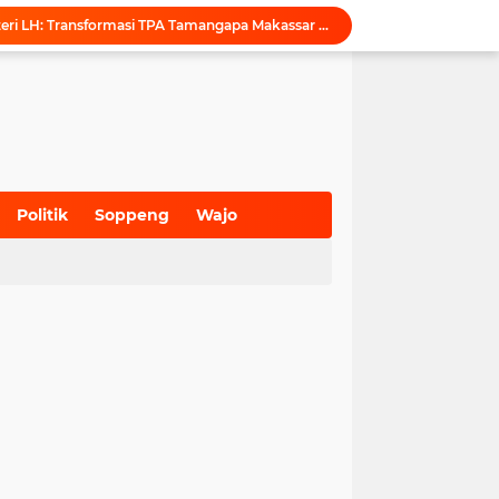
Puji Penataan TPA, Menteri LH: Transformasi TPA Tamangapa Makassar Layak Jadi Contoh Nasional
Dukung Tata Kelola Wilayah Presisi, KKN-T Infrastruktur PU Unhas Gel. 116 Serahkan Peta Batas Dusun Berbasis GIS ke Desa Bonto Matene
Menegur di Ruang Publik, Mengurangi Martabat Komunikasi Pemerintahan
Kejari Maros Tangani 12 Kasus Perlindungan Anak dan Perempuan Hingga Juli 2026
Pemkab Maros Bagikan 1.000 Bendera Merah Putih, Warga Kurang Mampu Jadi Prioritas
Komisi I DPRD Pangkep Kunjungi KONI Maros, Bahas Tata Kelola Dana Hibah dan Penguatan Prestasi Olahraga
Inovasi SiAKSES Sekwan Makassar, Notifikasi Transaksi Keuangan Masuk di Kantong Dewan Hitungan Detik
KONI Maros Gelar Rapat Bersama Ketua Bidang, Susun Program Kerja Berbasis Kinerja
Politik
Soppeng
Wajo
Wali Kota Makassar Tegaskan Komitmen Perkuat Toleransi Saat Sambut Peserta Rakernas BAMAGNAS
(700)
(941)
(627)
Maros Rayakan Hari Pramuka Lebih Awal, 48 Pramuka Siap Bertarung di Jamnas 2026