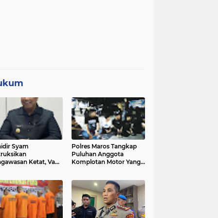
ukum
idir Syam
Polres Maros Tangkap
truksikan
Puluhan Anggota
gawasan Ketat, Vape
Komplotan Motor Yang
i Sorotan di Sekolah
Resahkan Warga, Polisi
Sita Sajam Dan Samurai