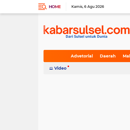
HOME
Kamis
6 Agu 2026
Advetorial
Daerah
Ma
Indeks
Video
(236)
(617)
(19