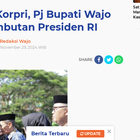
Sat
Korpri, Pj Bupati Wajo
Mar
Kas
Med
butan Presiden RI
Redaksi Wajo
, November 29, 2024 WIB
SHARE
×
Berita Terbaru
UPDATE