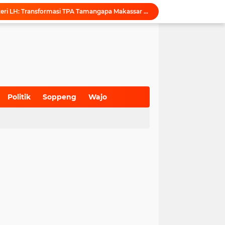
Dukung Tata Kelola Wilayah Presisi, KKN-T Infrastruktur PU Unhas Gel. 116 Serahkan Peta Batas Dusun Berbasis GIS ke Desa Bonto Matene
Menegur di Ruang Publik, Mengurangi Martabat Komunikasi Pemerintahan
Kejari Maros Tangani 12 Kasus Perlindungan Anak dan Perempuan Hingga Juli 2026
Pemkab Maros Bagikan 1.000 Bendera Merah Putih, Warga Kurang Mampu Jadi Prioritas
Komisi I DPRD Pangkep Kunjungi KONI Maros, Bahas Tata Kelola Dana Hibah dan Penguatan Prestasi Olahraga
Inovasi SiAKSES Sekwan Makassar, Notifikasi Transaksi Keuangan Masuk di Kantong Dewan Hitungan Detik
KONI Maros Gelar Rapat Bersama Ketua Bidang, Susun Program Kerja Berbasis Kinerja
Wali Kota Makassar Tegaskan Komitmen Perkuat Toleransi Saat Sambut Peserta Rakernas BAMAGNAS
Politik
Soppeng
Wajo
Maros Rayakan Hari Pramuka Lebih Awal, 48 Pramuka Siap Bertarung di Jamnas 2026
(700)
(941)
(627)
Puji Penataan TPA, Menteri LH: Transformasi TPA Tamangapa Makassar Layak Jadi Contoh Nasional