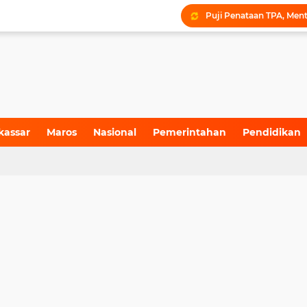
kassar
Maros
Nasional
Pemerintahan
Pendidikan
4)
(155)
(71)
(6)
(199)