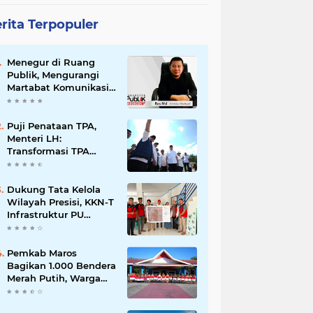
rita Terpopuler
Menegur di Ruang
Publik, Mengurangi
Martabat Komunikasi
Pemerintahan
Puji Penataan TPA,
Menteri LH:
Transformasi TPA
Tamangapa Makassar
Layak Jadi Contoh
Nasional
Dukung Tata Kelola
Wilayah Presisi, KKN-T
Infrastruktur PU
Unhas Gel. 116
Serahkan Peta Batas
Dusun Berbasis GIS ke
Pemkab Maros
Desa Bonto Matene
Bagikan 1.000 Bendera
Merah Putih, Warga
Kurang Mampu Jadi
Prioritas