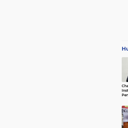
H
Cha
Ins
Pen
Jad