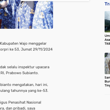
Tr
Ump
Asa
 Kabupaten Wajo menggelar
Tit
orpri ke 53, Jumat 29/11/2024
ndak selalu inspektur upacara
RI, Prabowo Subianto.
San
Bun
anto mengatakan, hari ini,
Tin
ulang tahunnya yang ke-53.
ligus Penasihat Nasional
a, dan pribadi, saya