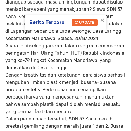
dianggap sebagai masalah lingkungan, dapat disulap
menjadi karya seni yang menakjubkan? Siswa SDN 57
Kaca, Kelurahan Kaca, membuktikan hal tersebut
×
Berita Terbaru
UPDATE
melalui acara fashion show daur ulang yang diadakan
di Lapangan Sepak Bola Lade Welonge, Desa Laringgi,
Kecamatan Marioriawa. Selasa, 20/8/2024
Acara ini diselenggarakan dalam rangka memeriahkan
peringatan Hari Ulang Tahun (HUT) Republik Indonesia
yang ke-79 tingkat Kecamatan Marioriawa, yang
dipusatkan di Desa Laringgi.
Dengan kreativitas dan ketekunan, para siswa berhasil
mengubah limbah plastik menjadi busana-busana
unik dan estetis. Perlombaan ini menampilkan
berbagai karya yang mengesankan, menunjukkan
bahwa sampah plastik dapat diolah menjadi sesuatu
yang bermanfaat dan menarik.
Dalam perlombaan tersebut, SDN 57 Kaca meraih
prestasi gemilang dengan meraih juara 1 dan 2. Juara