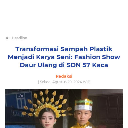
›
Headline
Transformasi Sampah Plastik
Menjadi Karya Seni: Fashion Show
Daur Ulang di SDN 57 Kaca
Redaksi
| Selasa, Agustus 20, 2024 WIB