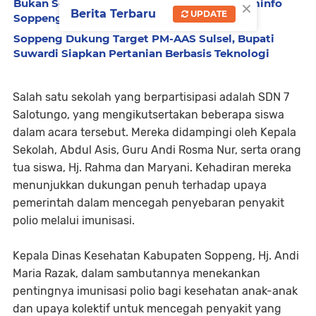
×
Bukan Sekadar Senyum, Ini Langkah Diskominfo
Berita Terbaru
UPDATE
Soppeng Ubah Wajah Pelayanan Publik
Soppeng Dukung Target PM-AAS Sulsel, Bupati
Suwardi Siapkan Pertanian Berbasis Teknologi
Salah satu sekolah yang berpartisipasi adalah SDN 7
Salotungo, yang mengikutsertakan beberapa siswa
dalam acara tersebut. Mereka didampingi oleh Kepala
Sekolah, Abdul Asis, Guru Andi Rosma Nur, serta orang
tua siswa, Hj. Rahma dan Maryani. Kehadiran mereka
menunjukkan dukungan penuh terhadap upaya
pemerintah dalam mencegah penyebaran penyakit
polio melalui imunisasi.
Kepala Dinas Kesehatan Kabupaten Soppeng, Hj. Andi
Maria Razak, dalam sambutannya menekankan
pentingnya imunisasi polio bagi kesehatan anak-anak
dan upaya kolektif untuk mencegah penyakit yang