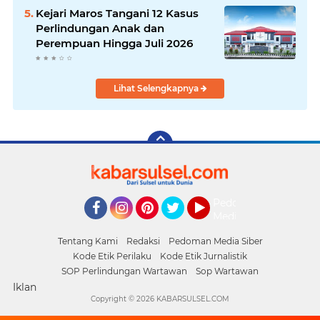
Kejari Maros Tangani 12 Kasus
Perlindungan Anak dan
Perempuan Hingga Juli 2026
Lihat Selengkapnya
Pedoman
Media
Facebook
Instagram
Pinterest
Twitter
YouTube
Siber
Tentang Kami
Redaksi
Pedoman Media Siber
Kode Etik Perilaku
Kode Etik Jurnalistik
SOP Perlindungan Wartawan
Sop Wartawan
Iklan
Copyright ©
2026 KABARSULSEL.COM