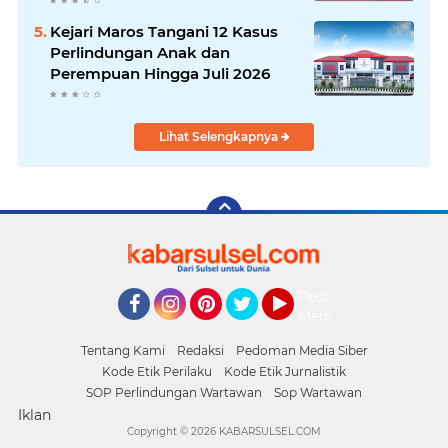
Kejari Maros Tangani 12 Kasus
Perlindungan Anak dan
Perempuan Hingga Juli 2026
Lihat Selengkapnya
Pedoman
Media
Facebook
Instagram
Pinterest
Twitter
YouTube
Siber
Tentang Kami
Redaksi
Pedoman Media Siber
Kode Etik Perilaku
Kode Etik Jurnalistik
SOP Perlindungan Wartawan
Sop Wartawan
Iklan
Copyright ©
2026 KABARSULSEL.COM