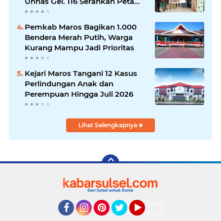
Unhas Gel. 116 Serahkan Peta
Batas Dusun Berbasis GIS ke
Desa Bonto Matene
Pemkab Maros Bagikan 1.000
Bendera Merah Putih, Warga
Kurang Mampu Jadi Prioritas
Kejari Maros Tangani 12 Kasus
Perlindungan Anak dan
Perempuan Hingga Juli 2026
Lihat Selengkapnya
Pedoman
Media
Facebook
Instagram
Pinterest
Twitter
YouTube