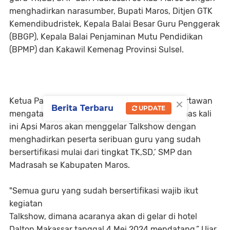
menghadirkan narasumber, Bupati Maros, Ditjen GTK
Kemendibudristek, Kepala Balai Besar Guru Penggerak
(BBGP), Kepala Balai Penjaminan Mutu Pendidikan
(BPMP) dan Kakawil Kemenag Provinsi Sulsel.
×
Ketua Panitia kegiatan HA Baso Amir pada wartawan
Berita Terbaru
UPDATE
mengatakan,dalam rangka peringatan hardiknas kali
ini Apsi Maros akan menggelar Talkshow dengan
menghadirkan peserta seribuan guru yang sudah
bersertifikasi mulai dari tingkat TK,SD,’ SMP dan
Madrasah se Kabupaten Maros.
"Semua guru yang sudah bersertifikasi wajib ikut
kegiatan
Talkshow, dimana acaranya akan di gelar di hotel
Dalton Makassar tanggal 4 Mei 2024 mendatang,” Ujar