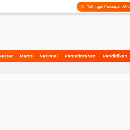
kassar
Maros
Nasional
Pemerintahan
Pendidikan
4)
(157)
(71)
(6)
(199)