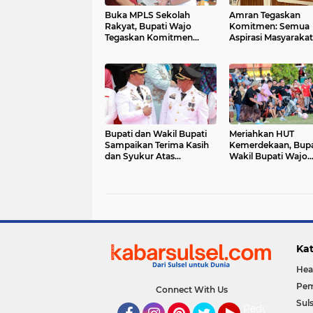
Buka MPLS Sekolah
Amran Tegaskan
Rakyat, Bupati Wajo
Komitmen: Semua
Tegaskan Komitmen
Aspirasi Masyaraka
Dukung Program
Diperjuangkan
Starategis Pendidikan
Bupati dan Wakil Bupati
Meriahkan HUT
Sampaikan Terima Kasih
Kemerdekaan, Bupa
dan Syukur Atas
Wakil Bupati Wajo
Suksesnya Upacara HUT
Kompak Main Mini 
RI Ke-80
Memakai Sarung
Kat
Hea
Pem
Connect With Us
Suls
Pedoman