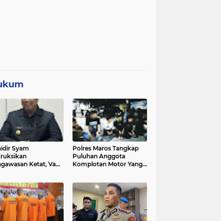
ukum
idir Syam
Polres Maros Tangkap
truksikan
Puluhan Anggota
gawasan Ketat, Vape
Komplotan Motor Yang
i Sorotan di Sekolah
Resahkan Warga, Polisi
Sita Sajam Dan Samurai