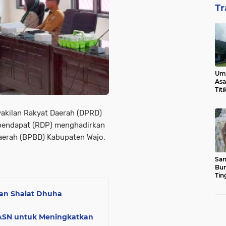
Tr
Ump
Asa
Tit
akilan Rakyat Daerah (DPRD)
 pendapat (RDP) menghadirkan
erah (BPBD) Kabupaten Wajo,
San
Bun
Tin
kan Shalat Dhuha
 ASN untuk Meningkatkan