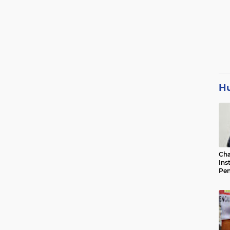
H
Cha
Ins
Pen
Jad