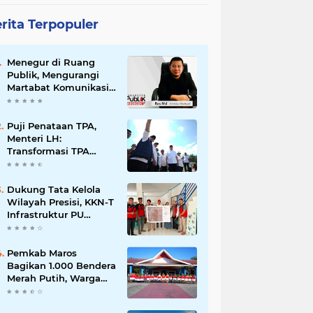
rita Terpopuler
Menegur di Ruang
Publik, Mengurangi
Martabat Komunikasi
Pemerintahan
Puji Penataan TPA,
Menteri LH:
Transformasi TPA
Tamangapa Makassar
Layak Jadi Contoh
Nasional
Dukung Tata Kelola
Wilayah Presisi, KKN-T
Infrastruktur PU
Unhas Gel. 116
Serahkan Peta Batas
Dusun Berbasis GIS ke
Pemkab Maros
Desa Bonto Matene
Bagikan 1.000 Bendera
Merah Putih, Warga
Kurang Mampu Jadi
Prioritas