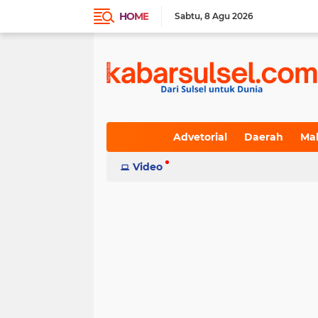
HOME
Sabtu
8 Agu 2026
Advetorial
Daerah
Ma
Indeks
Video
(236)
(617)
(19