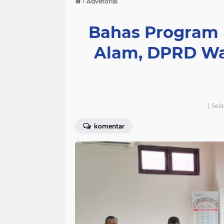
›
Advetorial
Bahas Program
Alam, DPRD Wa
| Sel
komentar