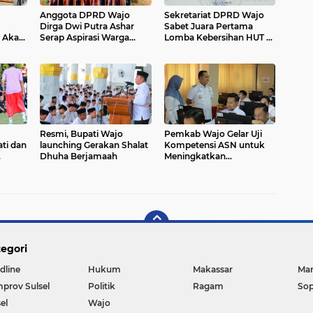
Anggota DPRD Wajo
Sekretariat DPRD Wajo
Dirga Dwi Putra Ashar
Sabet Juara Pertama
t Akan
Serap Aspirasi Warga
Lomba Kebersihan HUT RI
Dapil V di Kecamatan
ke-80
Sajoanging
Resmi, Bupati Wajo
Pemkab Wajo Gelar Uji
ti dan
launching Gerakan Shalat
Kompetensi ASN untuk
Dhuha Berjamaah
Meningkatkan
Soccer
Profesionalisme
egori
dline
Hukum
Makassar
Ma
prov Sulsel
Politik
Ragam
So
el
Wajo