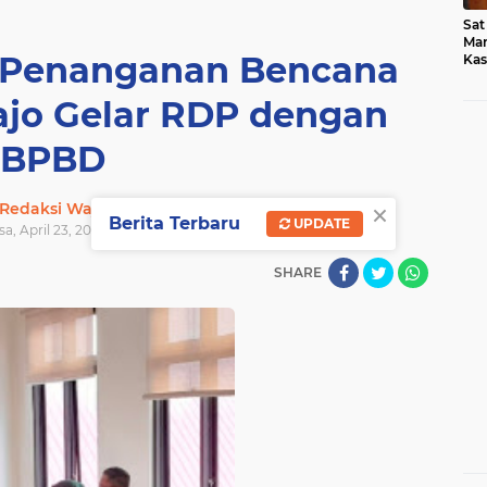
Sat
Mar
 Penanganan Bencana
Kas
Med
jo Gelar RDP dengan
BPBD
×
Redaksi Wajo
Berita Terbaru
UPDATE
asa, April 23, 2024 WIB
SHARE