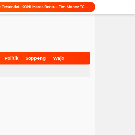
Tak Ingin Persiapan Atlet Tersendat, KONI Maros Bentuk Tim Monev TC Porprov
Maros Rayakan Hari Pramuka Lebih Awal, 48 Pramuka Siap Bertarung di Jamnas 2026
Puji Penataan TPA, Menteri LH: Transformasi TPA Tamangapa Makassar Layak Jadi Contoh Nasional
Dukung Tata Kelola Wilayah Presisi, KKN-T Infrastruktur PU Unhas Gel. 116 Serahkan Peta Batas Dusun Berbasis GIS ke Desa Bonto Matene
Menegur di Ruang Publik, Mengurangi Martabat Komunikasi Pemerintahan
Kejari Maros Tangani 12 Kasus Perlindungan Anak dan Perempuan Hingga Juli 2026
Pemkab Maros Bagikan 1.000 Bendera Merah Putih, Warga Kurang Mampu Jadi Prioritas
Komisi I DPRD Pangkep Kunjungi KONI Maros, Bahas Tata Kelola Dana Hibah dan Penguatan Prestasi Olahraga
Politik
Soppeng
Wajo
Inovasi SiAKSES Sekwan Makassar, Notifikasi Transaksi Keuangan Masuk di Kantong Dewan Hitungan Detik
(700)
(941)
(627)
Sekretariat KONI Maros Hening, Puluhan Santri Melantunkan Doa untuk Ipul