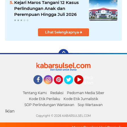
Kejari Maros Tangani 12 Kasus
Perlindungan Anak dan
Perempuan Hingga Juli 2026
Lihat Selengkapnya
Pedoman
Media
Facebook
Instagram
Pinterest
Twitter
YouTube
Siber
Tentang Kami
Redaksi
Pedoman Media Siber
Kode Etik Perilaku
Kode Etik Jurnalistik
SOP Perlindungan Wartawan
Sop Wartawan
Iklan
Copyright ©
2026 KABARSULSEL.COM