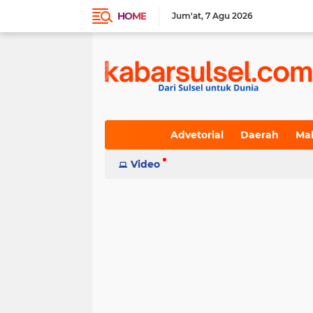
HOME
Jum'at
7 Agu 2026
Advetorial
Daerah
Ma
Indeks
Video
(236)
(617)
(19