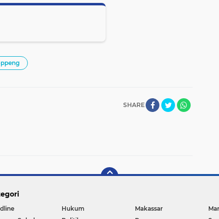
oppeng
SHARE
egori
dline
Hukum
Makassar
Ma