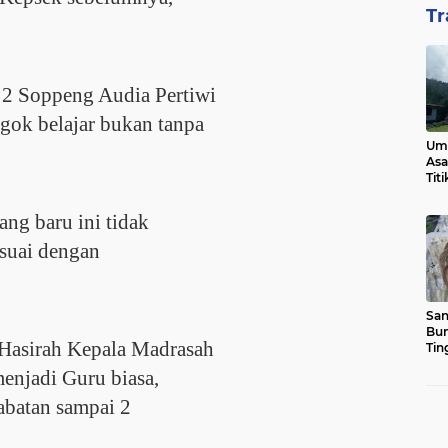
Tr
 2 Soppeng Audia Pertiwi
gok belajar bukan tanpa
Ump
Asa
Tit
ng baru ini tidak
esuai dengan
San
Bun
 Hasirah Kepala Madrasah
Tin
enjadi Guru biasa,
abatan sampai 2