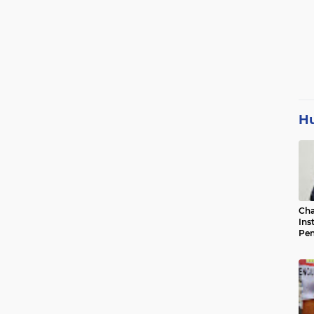
H
Cha
Ins
Pen
Jad