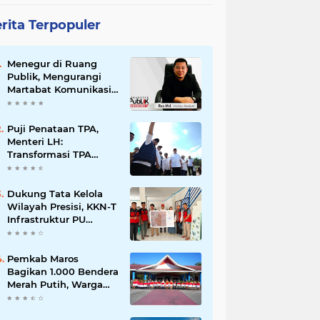
rita Terpopuler
Menegur di Ruang
Publik, Mengurangi
Martabat Komunikasi
Pemerintahan
Puji Penataan TPA,
Menteri LH:
Transformasi TPA
Tamangapa Makassar
Layak Jadi Contoh
Nasional
Dukung Tata Kelola
Wilayah Presisi, KKN-T
Infrastruktur PU
Unhas Gel. 116
Serahkan Peta Batas
Dusun Berbasis GIS ke
Pemkab Maros
Desa Bonto Matene
Bagikan 1.000 Bendera
Merah Putih, Warga
Kurang Mampu Jadi
Prioritas