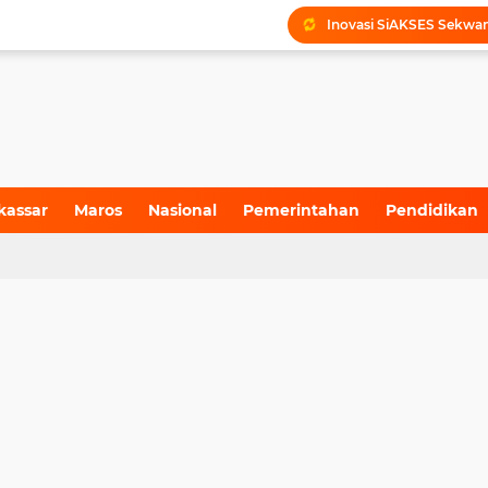
kassar
Maros
Nasional
Pemerintahan
Pendidikan
4)
(155)
(71)
(6)
(199)