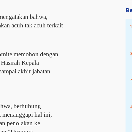
Be
 mengatakan bahwa,
an acuh tak acuh terkait
komite memohon dengan
 Hasirah Kepala
sampai akhir jabatan
.
ahwa, berhubung
menanggapi hal ini,
an penolakan ke
tan,"Ucapnya.