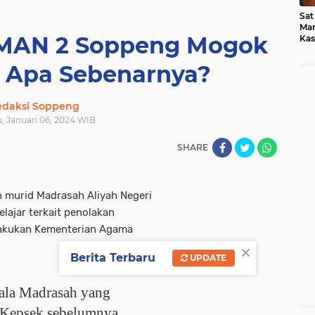
Sat
Mar
 MAN 2 Soppeng Mogok
Kas
Med
a Apa Sebenarnya?
edaksi Soppeng
u, Januari 06, 2024 WIB
SHARE
 murid Madrasah Aliyah Negeri
ajar terkait penolakan
lakukan Kementerian Agama
×
Berita Terbaru
UPDATE
ala Madrasah yang
n Kepsek sebelumnya,