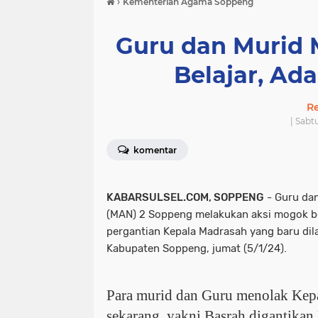
›
Kementerian Agama Soppeng
Guru dan Murid
Belajar, Ad
R
| Sabt
komentar
KABARSULSEL.COM, SOPPENG
- Guru dan
(MAN) 2 Soppeng melakukan aksi mogok bel
pergantian Kepala Madrasah yang baru di
Kabupaten Soppeng, jumat (5/1/24).
Para murid dan Guru menolak Kep
sekarang, yakni Basrah digantika