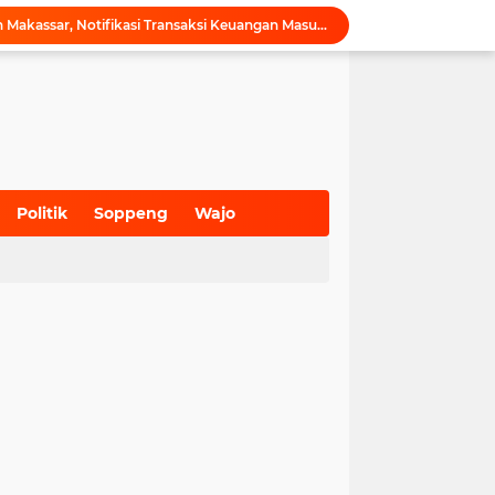
Inovasi SiAKSES Sekwan Makassar, Notifikasi Transaksi Keuangan Masuk di Kantong Dewan Hitungan Detik
KONI Maros Gelar Rapat Bersama Ketua Bidang, Susun Program Kerja Berbasis Kinerja
Wali Kota Makassar Tegaskan Komitmen Perkuat Toleransi Saat Sambut Peserta Rakernas BAMAGNAS
Maros Rayakan Hari Pramuka Lebih Awal, 48 Pramuka Siap Bertarung di Jamnas 2026
Puji Penataan TPA, Menteri LH: Transformasi TPA Tamangapa Makassar Layak Jadi Contoh Nasional
Dukung Tata Kelola Wilayah Presisi, KKN-T Infrastruktur PU Unhas Gel. 116 Serahkan Peta Batas Dusun Berbasis GIS ke Desa Bonto Matene
Menegur di Ruang Publik, Mengurangi Martabat Komunikasi Pemerintahan
Kejari Maros Tangani 12 Kasus Perlindungan Anak dan Perempuan Hingga Juli 2026
Politik
Soppeng
Wajo
Pemkab Maros Bagikan 1.000 Bendera Merah Putih, Warga Kurang Mampu Jadi Prioritas
(700)
(941)
(627)
Komisi I DPRD Pangkep Kunjungi KONI Maros, Bahas Tata Kelola Dana Hibah dan Penguatan Prestasi Olahraga