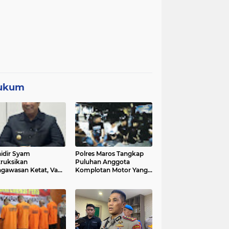
ukum
idir Syam
Polres Maros Tangkap
truksikan
Puluhan Anggota
gawasan Ketat, Vape
Komplotan Motor Yang
i Sorotan di Sekolah
Resahkan Warga, Polisi
Sita Sajam Dan Samurai