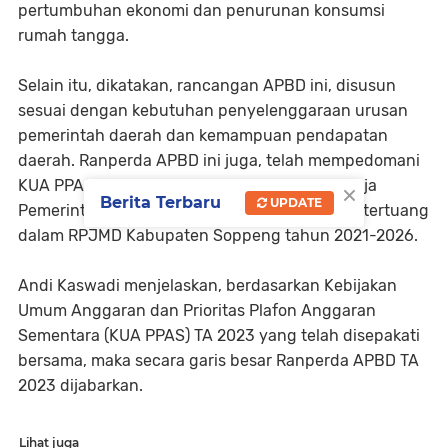
pertumbuhan ekonomi dan penurunan konsumsi
rumah tangga.
Selain itu, dikatakan, rancangan APBD ini, disusun
sesuai dengan kebutuhan penyelenggaraan urusan
pemerintah daerah dan kemampuan pendapatan
daerah. Ranperda APBD ini juga, telah mempedomani
×
KUA PPAS yang didasarkan pada Rencana Kerja
Berita Terbaru
UPDATE
Pemerintah Daerah tahun 2023 sebagaimana tertuang
dalam RPJMD Kabupaten Soppeng tahun 2021-2026.
Andi Kaswadi menjelaskan, berdasarkan Kebijakan
Umum Anggaran dan Prioritas Plafon Anggaran
Sementara (KUA PPAS) TA 2023 yang telah disepakati
bersama, maka secara garis besar Ranperda APBD TA
2023 dijabarkan.
Lihat juga