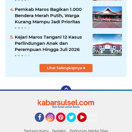
Batas Dusun Berbasis GIS ke
Desa Bonto Matene
Pemkab Maros Bagikan 1.000
Bendera Merah Putih, Warga
Kurang Mampu Jadi Prioritas
Kejari Maros Tangani 12 Kasus
Perlindungan Anak dan
Perempuan Hingga Juli 2026
Lihat Selengkapnya
Pedoman
Media
Facebook
Instagram
Pinterest
Twitter
YouTube
Siber
Tentang Kami
Redaksi
Pedoman Media Siber