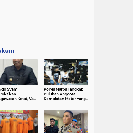
ukum
idir Syam
Polres Maros Tangkap
truksikan
Puluhan Anggota
gawasan Ketat, Vape
Komplotan Motor Yang
i Sorotan di Sekolah
Resahkan Warga, Polisi
Sita Sajam Dan Samurai