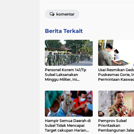
komentar
Berita Terkait
Personel Korem 141/Tp
Usai Resmikan Ged
Sulsel Laksanakan
Puskesmas Gorie, In
Minggu Militer, Ini
Permintaan Kaswad
Tujuannya
Hampir Semua Daerah di
Pemprov Sulsel
Sulsel Tidak Mencapai
Prioritaskan
Target cakupan Harian
Pembangunan Jalan