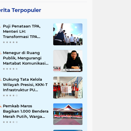
rita Terpopuler
Puji Penataan TPA,
Menteri LH:
Transformasi TPA
Tamangapa Makassar
Layak Jadi Contoh
Nasional
Menegur di Ruang
Publik, Mengurangi
Martabat Komunikasi
Pemerintahan
Dukung Tata Kelola
Wilayah Presisi, KKN-T
Infrastruktur PU
Unhas Gel. 116
Serahkan Peta Batas
Dusun Berbasis GIS ke
Pemkab Maros
Desa Bonto Matene
Bagikan 1.000 Bendera
Merah Putih, Warga
Kurang Mampu Jadi
Prioritas