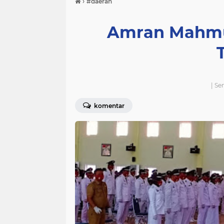
›
#daerah
Amran Mahmud
| Se
komentar