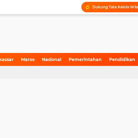
kassar
Maros
Nasional
Pemerintahan
Pendidikan
4)
(155)
(71)
(6)
(199)