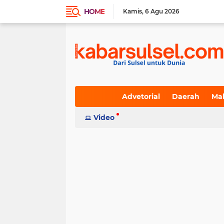
HOME
Kamis
6 Agu 2026
Advetorial
Daerah
Ma
Indeks
Video
(236)
(617)
(19