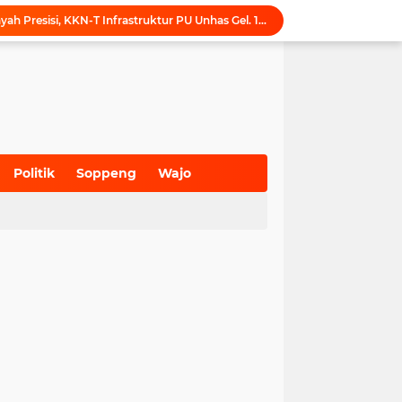
Dukung Tata Kelola Wilayah Presisi, KKN-T Infrastruktur PU Unhas Gel. 116 Serahkan Peta Batas Dusun Berbasis GIS ke Desa Bonto Matene
Menegur di Ruang Publik, Mengurangi Martabat Komunikasi Pemerintahan
Kejari Maros Tangani 12 Kasus Perlindungan Anak dan Perempuan Hingga Juli 2026
Pemkab Maros Bagikan 1.000 Bendera Merah Putih, Warga Kurang Mampu Jadi Prioritas
Komisi I DPRD Pangkep Kunjungi KONI Maros, Bahas Tata Kelola Dana Hibah dan Penguatan Prestasi Olahraga
Inovasi SiAKSES Sekwan Makassar, Notifikasi Transaksi Keuangan Masuk di Kantong Dewan Hitungan Detik
KONI Maros Gelar Rapat Bersama Ketua Bidang, Susun Program Kerja Berbasis Kinerja
Wali Kota Makassar Tegaskan Komitmen Perkuat Toleransi Saat Sambut Peserta Rakernas BAMAGNAS
Politik
Soppeng
Wajo
Pemkot Makassar Edukasi Pemilahan Sampah Organik Jadi Kompos dan Nonorganik Bernilai Ekonomi
(700)
(941)
(627)
Puji Penataan TPA, Menteri LH: Transformasi TPA Tamangapa Makassar Layak Jadi Contoh Nasional