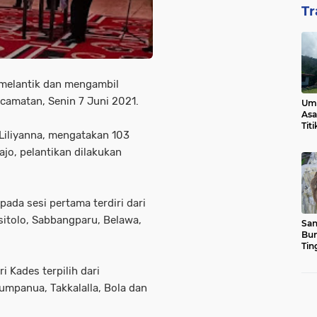
Tr
 melantik dan mengambil
ecamatan, Senin 7 Juni 2021.
Ump
Asa
Tit
Liliyanna, mengatakan 103
ajo, pelantikan dilakukan
 pada sesi pertama terdiri dari
itolo, Sabbangparu, Belawa,
San
Bun
Tin
i Kades terpilih dari
tumpanua, Takkalalla, Bola dan