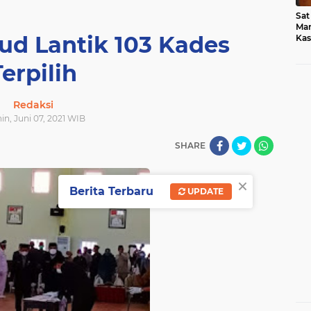
Sat
Mar
 Lantik 103 Kades
Kas
Med
Terpilih
Redaksi
nin, Juni 07, 2021 WIB
SHARE
×
Berita Terbaru
UPDATE