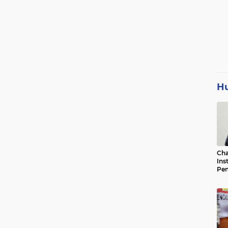
H
Cha
Ins
Pen
Jad