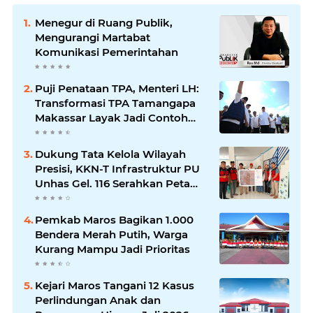
Menegur di Ruang Publik,
Mengurangi Martabat
Komunikasi Pemerintahan
Puji Penataan TPA, Menteri LH:
Transformasi TPA Tamangapa
Makassar Layak Jadi Contoh
Nasional
Dukung Tata Kelola Wilayah
Presisi, KKN-T Infrastruktur PU
Unhas Gel. 116 Serahkan Peta
Batas Dusun Berbasis GIS ke
Desa Bonto Matene
Pemkab Maros Bagikan 1.000
Bendera Merah Putih, Warga
Kurang Mampu Jadi Prioritas
Kejari Maros Tangani 12 Kasus
Perlindungan Anak dan