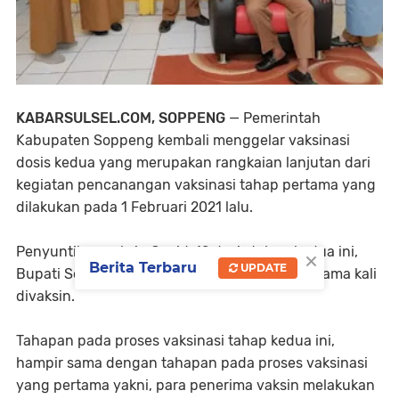
KABARSULSEL.COM, SOPPENG
— Pemerintah
Kabupaten Soppeng kembali menggelar vaksinasi
dosis kedua yang merupakan rangkaian lanjutan dari
kegiatan pencanangan vaksinasi tahap pertama yang
dilakukan pada 1 Februari 2021 lalu.
Penyuntikan vaksin Covid-19 dosis tahap kedua ini,
×
Berita Terbaru
UPDATE
Bupati Soppeng, HA Kaswadi Razak yang pertama kali
divaksin.
Tahapan pada proses vaksinasi tahap kedua ini,
hampir sama dengan tahapan pada proses vaksinasi
yang pertama yakni, para penerima vaksin melakukan