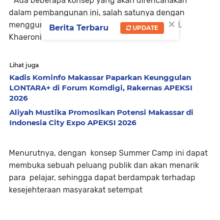
" Ada beberapa konsep yang akan direncanakan
dalam pembangunan ini, salah satunya dengan
×
menggunakan konsep Summer Camp," ujar KH.
Berita Terbaru
UPDATE
Khaeroni
Lihat juga
Kadis Kominfo Makassar Paparkan Keunggulan
LONTARA+ di Forum Komdigi, Rakernas APEKSI
2026
Aliyah Mustika Promosikan Potensi Makassar di
Indonesia City Expo APEKSI 2026
Menurutnya, dengan konsep Summer Camp ini dapat
membuka sebuah peluang publik dan akan menarik
para pelajar, sehingga dapat berdampak terhadap
kesejehteraan masyarakat setempat