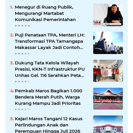
Menegur di Ruang Publik,
Mengurangi Martabat
Komunikasi Pemerintahan
Puji Penataan TPA, Menteri LH:
Transformasi TPA Tamangapa
Makassar Layak Jadi Contoh
Nasional
Dukung Tata Kelola Wilayah
Presisi, KKN-T Infrastruktur PU
Unhas Gel. 116 Serahkan Peta
Batas Dusun Berbasis GIS ke
Desa Bonto Matene
Pemkab Maros Bagikan 1.000
Bendera Merah Putih, Warga
Kurang Mampu Jadi Prioritas
Kejari Maros Tangani 12 Kasus
Perlindungan Anak dan
Perempuan Hingga Juli 2026