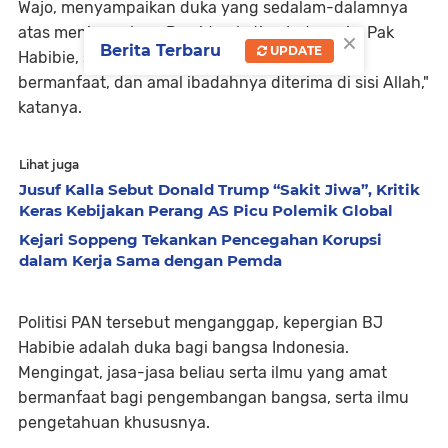
Wajo, menyampaikan duka yang sedalam-dalamnya
atas meninggalnya Presiden ketiga Indonesia, Pak
×
Berita Terbaru
UPDATE
Habibie, semoga segala kebaikan, ilmu yang
bermanfaat, dan amal ibadahnya diterima di sisi Allah,"
katanya.
Lihat juga
Jusuf Kalla Sebut Donald Trump “Sakit Jiwa”, Kritik
Keras Kebijakan Perang AS Picu Polemik Global
Kejari Soppeng Tekankan Pencegahan Korupsi
dalam Kerja Sama dengan Pemda
Politisi PAN tersebut menganggap, kepergian BJ
Habibie adalah duka bagi bangsa Indonesia.
Mengingat, jasa-jasa beliau serta ilmu yang amat
bermanfaat bagi pengembangan bangsa, serta ilmu
pengetahuan khususnya.