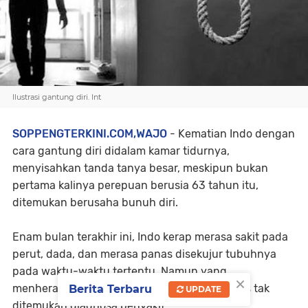
Ilustrasi gantung diri. Int
SOPPENGTERKINI.COM,WAJO
- Kematian Indo dengan
cara gantung diri didalam kamar tidurnya,
menyisahkan tanda tanya besar, meskipun bukan
pertama kalinya perepuan berusia 63 tahun itu,
ditemukan berusaha bunuh diri.
Enam bulan terakhir ini, Indo kerap merasa sakit pada
perut, dada, dan merasa panas disekujur tubuhnya
pada waktu-waktu tertentu. Namun yang
×
menherankan karena hasil pemeriksaan medis tak
Berita Terbaru
UPDATE
ditemukan diagnosa penyakit.