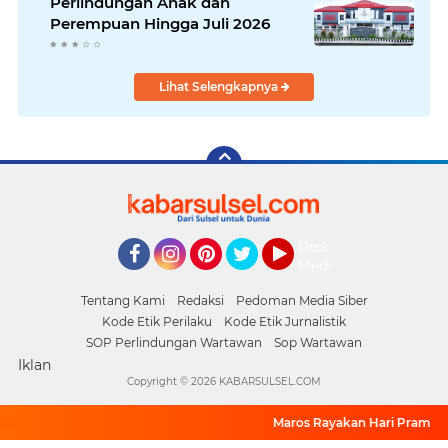
Perlindungan Anak dan
Perempuan Hingga Juli 2026
Lihat Selengkapnya
Pedoman
Media
Facebook
Instagram
Pinterest
Twitter
YouTube
Siber
Tentang Kami
Redaksi
Pedoman Media Siber
Kode Etik Perilaku
Kode Etik Jurnalistik
SOP Perlindungan Wartawan
Sop Wartawan
Iklan
Copyright ©
2026 KABARSULSEL.COM
Maros Rayakan Hari Pramuka L