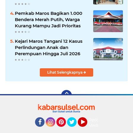
Batas Dusun Berbasis GIS ke
Desa Bonto Matene
Pemkab Maros Bagikan 1.000
Bendera Merah Putih, Warga
Kurang Mampu Jadi Prioritas
Kejari Maros Tangani 12 Kasus
Perlindungan Anak dan
Perempuan Hingga Juli 2026
Lihat Selengkapnya
Pedoman
Media
Facebook
Instagram
Pinterest
Twitter
YouTube
Siber