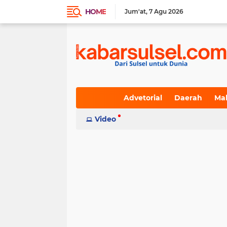
HOME
Jum'at
7 Agu 2026
Advetorial
Daerah
Ma
Indeks
Video
(236)
(617)
(19