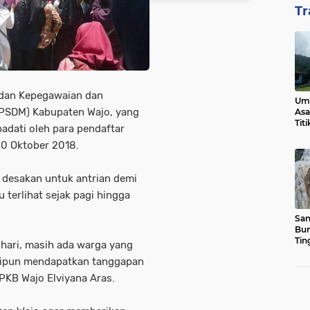
Tr
adan Kepegawaian dan
Ump
SDM) Kabupaten Wajo, yang
Asa
Tit
padati oleh para pendaftar
30 Oktober 2018.
 desakan untuk antrian demi
 terlihat sejak pagi hingga
San
Bun
Tin
 hari, masih ada warga yang
inipun mendapatkan tanggapan
PKB Wajo Elviyana Aras.