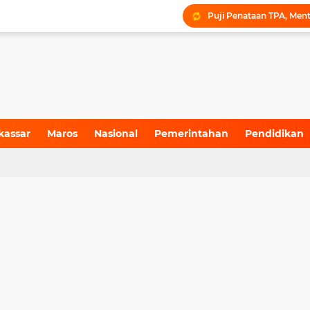
kassar
Maros
Nasional
Pemerintahan
Pendidikan
4)
(155)
(71)
(6)
(199)