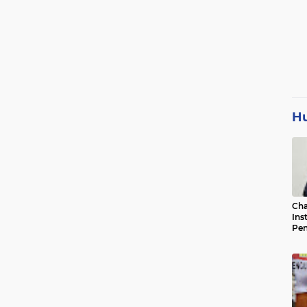
H
Cha
Ins
Pen
Jad