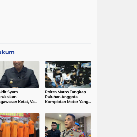
ukum
idir Syam
Polres Maros Tangkap
truksikan
Puluhan Anggota
gawasan Ketat, Vape
Komplotan Motor Yang
i Sorotan di Sekolah
Resahkan Warga, Polisi
Sita Sajam Dan Samurai