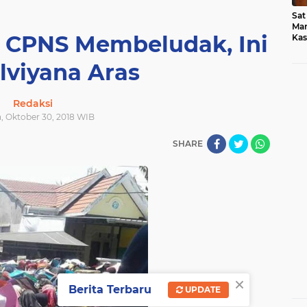
Sat
Mar
s CPNS Membeludak, Ini
Kas
Med
lviyana Aras
Redaksi
a, Oktober 30, 2018 WIB
SHARE
×
Berita Terbaru
UPDATE