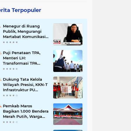
rita Terpopuler
Menegur di Ruang
Publik, Mengurangi
Martabat Komunikasi
Pemerintahan
Puji Penataan TPA,
Menteri LH:
Transformasi TPA
Tamangapa Makassar
Layak Jadi Contoh
Nasional
Dukung Tata Kelola
Wilayah Presisi, KKN-T
Infrastruktur PU
Unhas Gel. 116
Serahkan Peta Batas
Dusun Berbasis GIS ke
Pemkab Maros
Desa Bonto Matene
Bagikan 1.000 Bendera
Merah Putih, Warga
Kurang Mampu Jadi
Prioritas