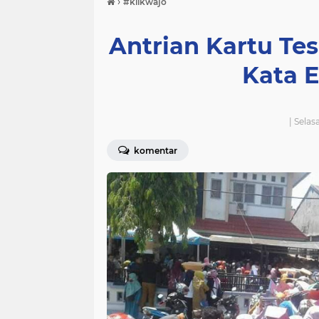
›
#klikwajo
Antrian Kartu Te
Kata E
| Selas
komentar