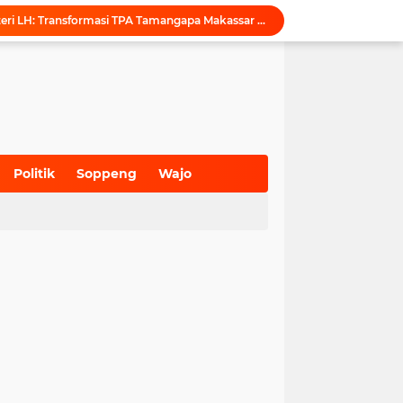
Puji Penataan TPA, Menteri LH: Transformasi TPA Tamangapa Makassar Layak Jadi Contoh Nasional
Dukung Tata Kelola Wilayah Presisi, KKN-T Infrastruktur PU Unhas Gel. 116 Serahkan Peta Batas Dusun Berbasis GIS ke Desa Bonto Matene
Menegur di Ruang Publik, Mengurangi Martabat Komunikasi Pemerintahan
Kejari Maros Tangani 12 Kasus Perlindungan Anak dan Perempuan Hingga Juli 2026
Pemkab Maros Bagikan 1.000 Bendera Merah Putih, Warga Kurang Mampu Jadi Prioritas
Komisi I DPRD Pangkep Kunjungi KONI Maros, Bahas Tata Kelola Dana Hibah dan Penguatan Prestasi Olahraga
Inovasi SiAKSES Sekwan Makassar, Notifikasi Transaksi Keuangan Masuk di Kantong Dewan Hitungan Detik
KONI Maros Gelar Rapat Bersama Ketua Bidang, Susun Program Kerja Berbasis Kinerja
Politik
Soppeng
Wajo
Wali Kota Makassar Tegaskan Komitmen Perkuat Toleransi Saat Sambut Peserta Rakernas BAMAGNAS
(700)
(941)
(627)
Maros Rayakan Hari Pramuka Lebih Awal, 48 Pramuka Siap Bertarung di Jamnas 2026