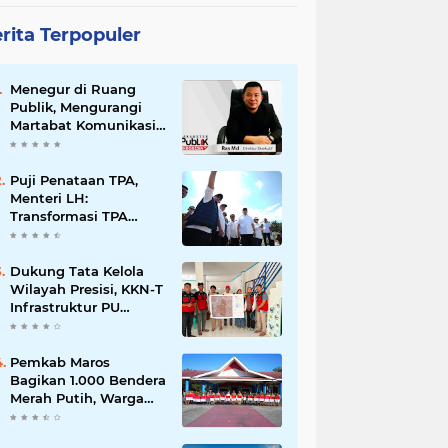
rita Terpopuler
Menegur di Ruang
Publik, Mengurangi
Martabat Komunikasi
Pemerintahan
Puji Penataan TPA,
Menteri LH:
Transformasi TPA
Tamangapa Makassar
Layak Jadi Contoh
Nasional
Dukung Tata Kelola
Wilayah Presisi, KKN-T
Infrastruktur PU
Unhas Gel. 116
Serahkan Peta Batas
Dusun Berbasis GIS ke
Pemkab Maros
Desa Bonto Matene
Bagikan 1.000 Bendera
Merah Putih, Warga
Kurang Mampu Jadi
Prioritas