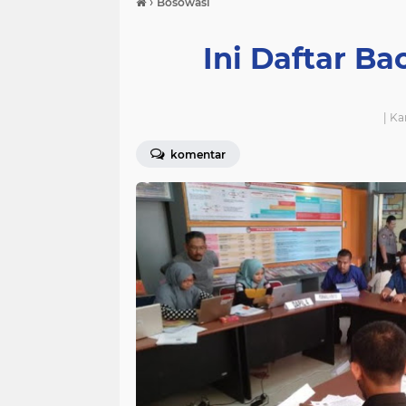
›
Bosowasi
Ini Daftar B
| Ka
komentar