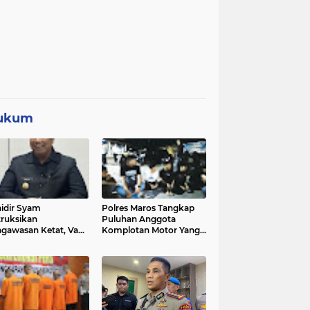
ukum
idir Syam
Polres Maros Tangkap
truksikan
Puluhan Anggota
gawasan Ketat, Vape
Komplotan Motor Yang
i Sorotan di Sekolah
Resahkan Warga, Polisi
Sita Sajam Dan Samurai