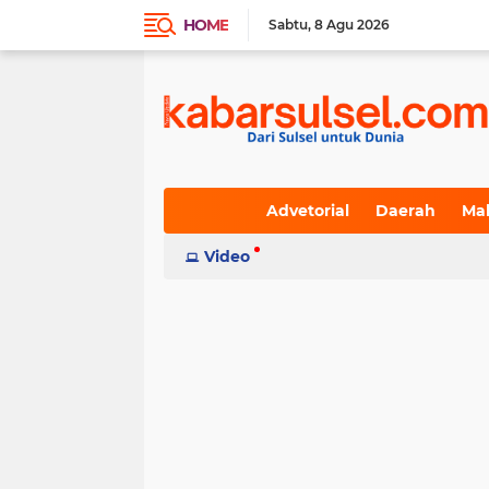
HOME
Sabtu
8 Agu 2026
Advetorial
Daerah
Ma
Indeks
Video
(236)
(617)
(19