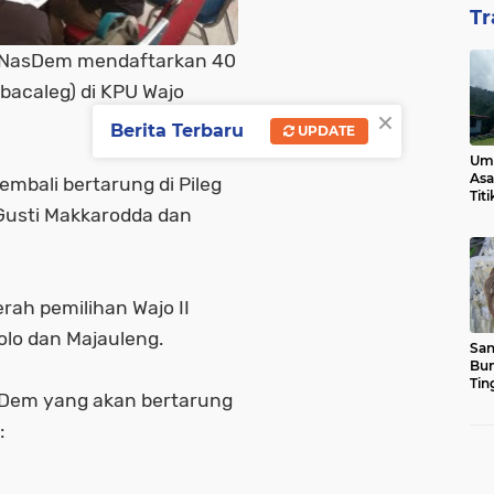
Tr
 NasDem mendaftarkan 40
(bacaleg) di KPU Wajo
×
Berita Terbaru
UPDATE
Ump
Asa
embali bertarung di Pileg
Tit
Gusti Makkarodda dan
ah pemilihan Wajo II
lo dan Majauleng.
San
Bun
Tin
sDem yang akan bertarung
: