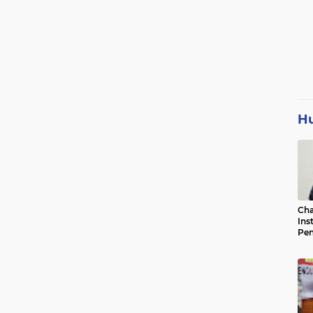
H
Cha
Ins
Pen
Jad