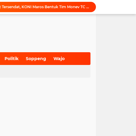
Tak Ingin Persiapan Atlet Tersendat, KONI Maros Bentuk Tim Monev TC Porprov
Maros Rayakan Hari Pramuka Lebih Awal, 48 Pramuka Siap Bertarung di Jamnas 2026
Puji Penataan TPA, Menteri LH: Transformasi TPA Tamangapa Makassar Layak Jadi Contoh Nasional
Dukung Tata Kelola Wilayah Presisi, KKN-T Infrastruktur PU Unhas Gel. 116 Serahkan Peta Batas Dusun Berbasis GIS ke Desa Bonto Matene
Menegur di Ruang Publik, Mengurangi Martabat Komunikasi Pemerintahan
Kejari Maros Tangani 12 Kasus Perlindungan Anak dan Perempuan Hingga Juli 2026
Pemkab Maros Bagikan 1.000 Bendera Merah Putih, Warga Kurang Mampu Jadi Prioritas
Komisi I DPRD Pangkep Kunjungi KONI Maros, Bahas Tata Kelola Dana Hibah dan Penguatan Prestasi Olahraga
Politik
Soppeng
Wajo
Inovasi SiAKSES Sekwan Makassar, Notifikasi Transaksi Keuangan Masuk di Kantong Dewan Hitungan Detik
(700)
(941)
(627)
Sekretariat KONI Maros Hening, Puluhan Santri Melantunkan Doa untuk Ipul