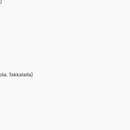
)
la, Takkalalla)