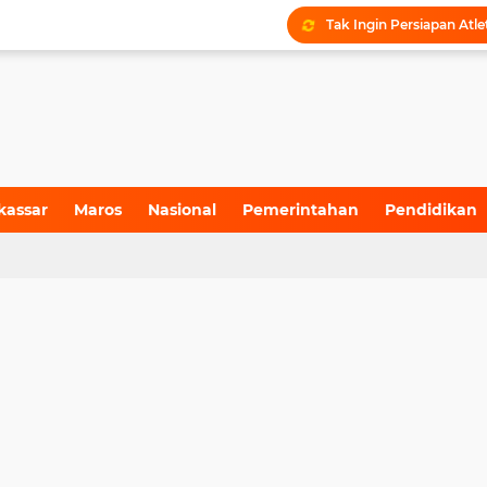
kassar
Maros
Nasional
Pemerintahan
Pendidikan
4)
(157)
(71)
(6)
(199)