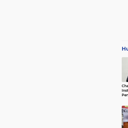
H
Cha
Ins
Pen
Jad