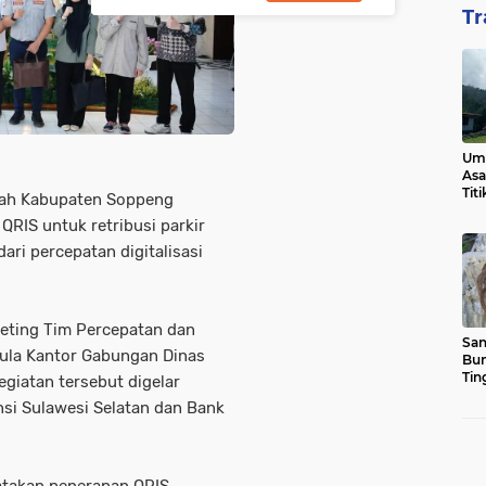
Tr
Ump
Asa
Tit
ah Kabupaten Soppeng
RIS untuk retribusi parkir
ari percepatan digitalisasi
eeting Tim Percepatan dan
San
 Aula Kantor Gabungan Dinas
Bun
Tin
giatan tersebut digelar
si Sulawesi Selatan dan Bank