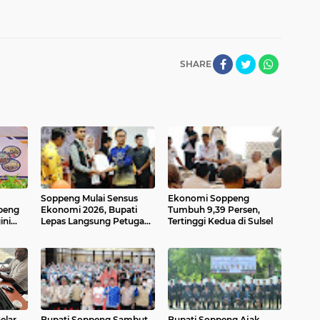
SHARE
Soppeng Mulai Sensus
Ekonomi Soppeng
ppeng
Ekonomi 2026, Bupati
Tumbuh 9,39 Persen,
ini
Lepas Langsung Petugas
Tertinggi Kedua di Sulsel
nat
Lapangan
elar
Bupati Soppeng Sambut
Bupati Soppeng Ajak