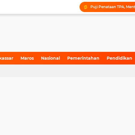
kassar
Maros
Nasional
Pemerintahan
Pendidikan
4)
(155)
(71)
(6)
(199)