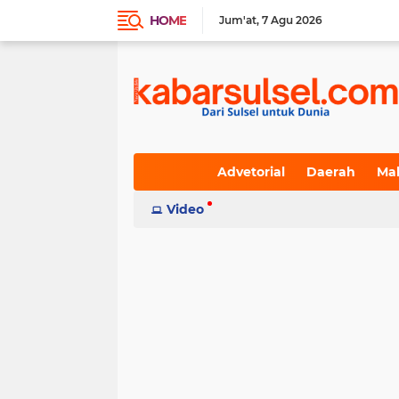
HOME
Jum'at
7 Agu 2026
Advetorial
Daerah
Ma
Indeks
Video
(236)
(617)
(19