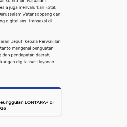
tas komitmennya dalam
nesia juga menyalurkan kotak
 Darussalam Watansoppeng dan
 digitalisasi transaksi di
aran Deputi Kepala Perwakilan
rtanto mengenai penguatan
ng dan pendapatan daerah,
kungan digitalisasi layanan
Keunggulan LONTARA+ di
026