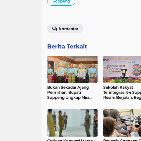
Soppeng
komentar
Berita Terkait
Bukan Sekadar Ajang
Sekolah Rakyat
Pemilihan, Bupati
Terintegrasi 64 So
Soppeng Ungkap Misi
Resmi Berjalan, Beg
Besar Duta Anak 2026
Strategi Menarik Mi
Masyarakat
Gedung Koperasi Merah
Bawaslu Soppeng G