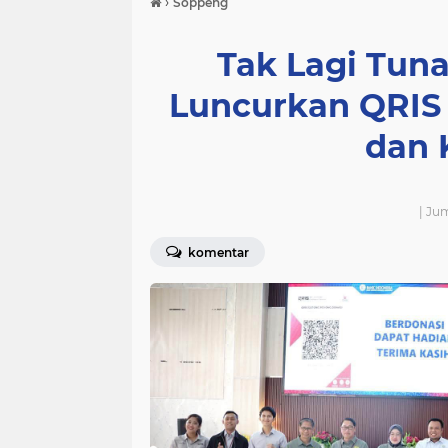
›
Soppeng
Tak Lagi Tun
Luncurkan QRIS 
dan 
| Ju
komentar