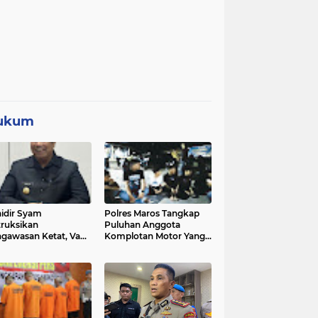
ukum
idir Syam
Polres Maros Tangkap
truksikan
Puluhan Anggota
gawasan Ketat, Vape
Komplotan Motor Yang
i Sorotan di Sekolah
Resahkan Warga, Polisi
Sita Sajam Dan Samurai