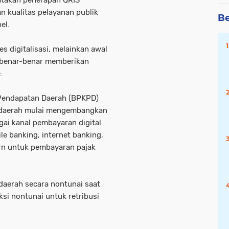
atakan penerapan QRIS
 kualitas pelayanan publik
Be
el.
s digitalisasi, melainkan awal
r benar-benar memberikan
.
Pendapatan Daerah (BPKPD)
 daerah mulai mengembangkan
agai kanal pembayaran digital
ile banking, internet banking,
ern untuk pembayaran pajak
daerah secara nontunai saat
si nontunai untuk retribusi