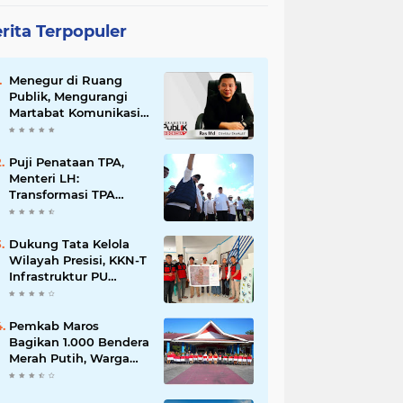
rita Terpopuler
Menegur di Ruang
Publik, Mengurangi
Martabat Komunikasi
Pemerintahan
Puji Penataan TPA,
Menteri LH:
Transformasi TPA
Tamangapa Makassar
Layak Jadi Contoh
Nasional
Dukung Tata Kelola
Wilayah Presisi, KKN-T
Infrastruktur PU
Unhas Gel. 116
Serahkan Peta Batas
Dusun Berbasis GIS ke
Pemkab Maros
Desa Bonto Matene
Bagikan 1.000 Bendera
Merah Putih, Warga
Kurang Mampu Jadi
Prioritas