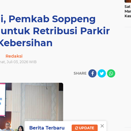
Sat
Mar
ai, Pemkab Soppeng
Kas
Med
untuk Retribusi Parkir
Kebersihan
Redaksi
mat, Juli 03, 2026 WIB
SHARE
×
Berita Terbaru
UPDATE