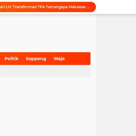
Puji Penataan TPA, Menteri LH: Transformasi TPA Tamangapa Makassar Layak Jadi Contoh Nasional
Dukung Tata Kelola Wilayah Presisi, KKN-T Infrastruktur PU Unhas Gel. 116 Serahkan Peta Batas Dusun Berbasis GIS ke Desa Bonto Matene
Menegur di Ruang Publik, Mengurangi Martabat Komunikasi Pemerintahan
Kejari Maros Tangani 12 Kasus Perlindungan Anak dan Perempuan Hingga Juli 2026
Pemkab Maros Bagikan 1.000 Bendera Merah Putih, Warga Kurang Mampu Jadi Prioritas
Komisi I DPRD Pangkep Kunjungi KONI Maros, Bahas Tata Kelola Dana Hibah dan Penguatan Prestasi Olahraga
Inovasi SiAKSES Sekwan Makassar, Notifikasi Transaksi Keuangan Masuk di Kantong Dewan Hitungan Detik
KONI Maros Gelar Rapat Bersama Ketua Bidang, Susun Program Kerja Berbasis Kinerja
Politik
Soppeng
Wajo
Wali Kota Makassar Tegaskan Komitmen Perkuat Toleransi Saat Sambut Peserta Rakernas BAMAGNAS
(700)
(941)
(627)
Maros Rayakan Hari Pramuka Lebih Awal, 48 Pramuka Siap Bertarung di Jamnas 2026