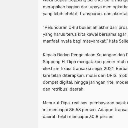
Wakil Bupati Soppeng Selle KS Dalle meng
merupakan bagian dari upaya meningkatkan
yang lebih efektif, transparan, dan akuntab
"Peluncuran QRIS bukanlah akhir dari prose
yang harus terus kita kawal bersama aga
manfaat nyata bagi masyarakat," kata Selle
Kepala Badan Pengelolaan Keuangan dan 
Soppeng H. Dipa mengatakan pemerintah
elektronifikasi transaksi sejak 2021. Berb
kini telah diterapkan, mulai dari QRIS, mob
dompet digital, hingga jaringan ritel mod
dan retribusi daerah.
Menurut Dipa, realisasi pembayaran pajak 
ini mencapai 85,53 persen. Adapun transak
daerah telah mencapai 30,8 persen.