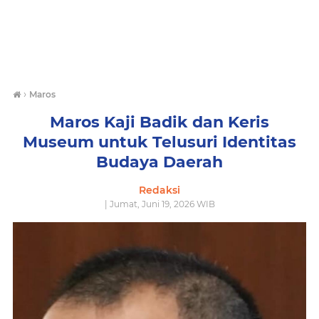
›
Maros
Maros Kaji Badik dan Keris
Museum untuk Telusuri Identitas
Budaya Daerah
Redaksi
| Jumat, Juni 19, 2026 WIB