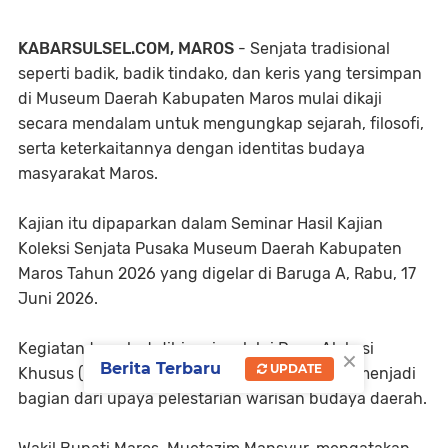
KABARSULSEL.COM, MAROS
- Senjata tradisional
seperti badik, badik tindako, dan keris yang tersimpan
di Museum Daerah Kabupaten Maros mulai dikaji
secara mendalam untuk mengungkap sejarah, filosofi,
serta keterkaitannya dengan identitas budaya
masyarakat Maros.
Kajian itu dipaparkan dalam Seminar Hasil Kajian
Koleksi Senjata Pusaka Museum Daerah Kabupaten
Maros Tahun 2026 yang digelar di Baruga A, Rabu, 17
Juni 2026.
Kegiatan tersebut dibiayai melalui Dana Alokasi
×
Berita Terbaru
UPDATE
Khusus (DAK) Kementerian Kebudayaan dan menjadi
bagian dari upaya pelestarian warisan budaya daerah.