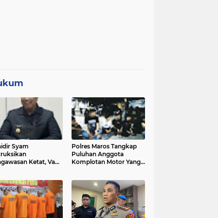
ukum
idir Syam
Polres Maros Tangkap
truksikan
Puluhan Anggota
gawasan Ketat, Vape
Komplotan Motor Yang
i Sorotan di Sekolah
Resahkan Warga, Polisi
Sita Sajam Dan Samurai