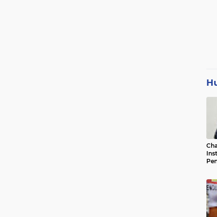
H
Cha
Ins
Pen
Jad