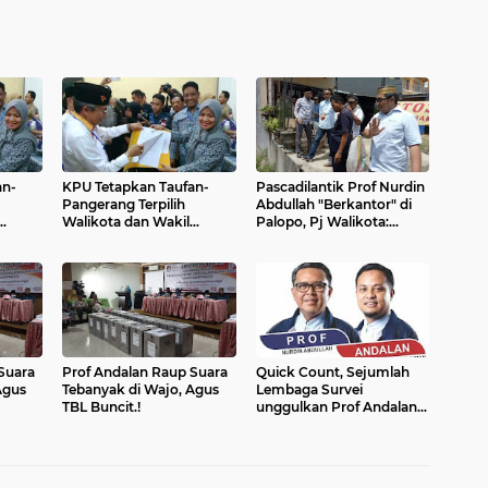
an-
KPU Tetapkan Taufan-
Pascadilantik Prof Nurdin
Pangerang Terpilih
Abdullah "Berkantor" di
Walikota dan Wakil
Palopo, Pj Walikota:
Walikota Parepare
Sudah Disiapkan
Suara
Prof Andalan Raup Suara
Quick Count, Sejumlah
Agus
Tebanyak di Wajo, Agus
Lembaga Survei
TBL Buncit.!
unggulkan Prof Andalan
di Pilgub Sulsel