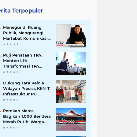
rita Terpopuler
Menegur di Ruang
Publik, Mengurangi
Martabat Komunikasi
Pemerintahan
Puji Penataan TPA,
Menteri LH:
Transformasi TPA
Tamangapa Makassar
Layak Jadi Contoh
Nasional
Dukung Tata Kelola
Wilayah Presisi, KKN-T
Infrastruktur PU
Unhas Gel. 116
Serahkan Peta Batas
Dusun Berbasis GIS ke
Pemkab Maros
Desa Bonto Matene
Bagikan 1.000 Bendera
Merah Putih, Warga
Kurang Mampu Jadi
Prioritas