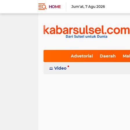
HOME
Jum'at
7 Agu 2026
Advetorial
Daerah
Ma
Indeks
Video
(236)
(617)
(19