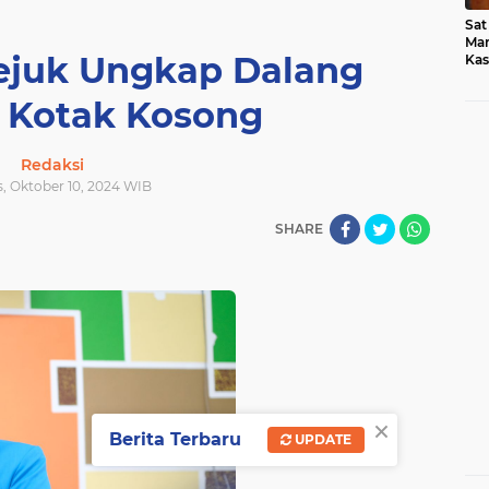
Sat
Mar
Sejuk Ungkap Dalang
Kas
Med
 Kotak Kosong
Redaksi
s, Oktober 10, 2024 WIB
SHARE
×
Berita Terbaru
UPDATE