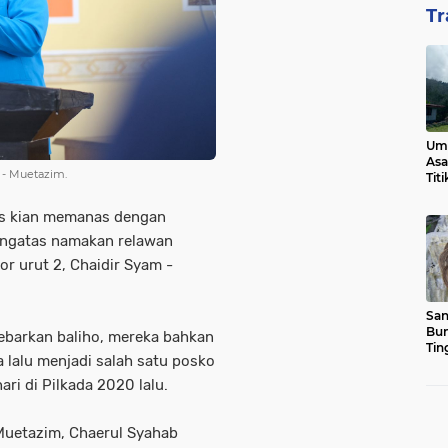
Tr
Ump
Asa
 - Muetazim.
Tit
os kian memanas dengan
engatas namakan relawan
r urut 2, Chaidir Syam -
San
Bun
ebarkan baliho, mereka bahkan
Tin
lalu menjadi salah satu posko
ri di Pilkada 2020 lalu.
 Muetazim, Chaerul Syahab