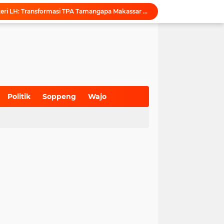
Puji Penataan TPA, Menteri LH: Transformasi TPA Tamangapa Makassar Layak Jadi Contoh Nasional
Dukung Tata Kelola Wilayah Presisi, KKN-T Infrastruktur PU Unhas Gel. 116 Serahkan Peta Batas Dusun Berbasis GIS ke Desa Bonto Matene
Menegur di Ruang Publik, Mengurangi Martabat Komunikasi Pemerintahan
Kejari Maros Tangani 12 Kasus Perlindungan Anak dan Perempuan Hingga Juli 2026
Pemkab Maros Bagikan 1.000 Bendera Merah Putih, Warga Kurang Mampu Jadi Prioritas
Komisi I DPRD Pangkep Kunjungi KONI Maros, Bahas Tata Kelola Dana Hibah dan Penguatan Prestasi Olahraga
Inovasi SiAKSES Sekwan Makassar, Notifikasi Transaksi Keuangan Masuk di Kantong Dewan Hitungan Detik
KONI Maros Gelar Rapat Bersama Ketua Bidang, Susun Program Kerja Berbasis Kinerja
Politik
Soppeng
Wajo
Wali Kota Makassar Tegaskan Komitmen Perkuat Toleransi Saat Sambut Peserta Rakernas BAMAGNAS
(700)
(941)
(627)
Maros Rayakan Hari Pramuka Lebih Awal, 48 Pramuka Siap Bertarung di Jamnas 2026