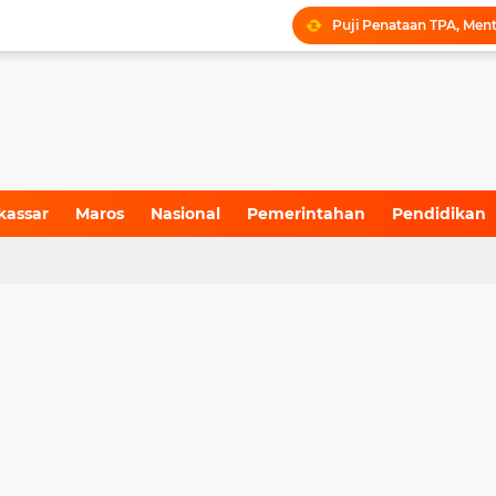
kassar
Maros
Nasional
Pemerintahan
Pendidikan
4)
(155)
(71)
(6)
(199)