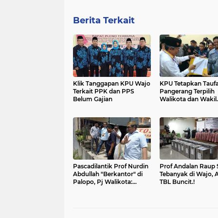
Berita Terkait
Klik Tanggapan KPU Wajo
KPU Tetapkan Tauf
Terkait PPK dan PPS
Pangerang Terpilih
Belum Gajian
Walikota dan Wakil
Walikota Parepare
Pascadilantik Prof Nurdin
Prof Andalan Raup 
Abdullah "Berkantor" di
Tebanyak di Wajo, 
Palopo, Pj Walikota:
TBL Buncit.!
Sudah Disiapkan