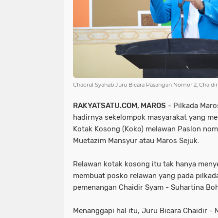
Chaerul Syahab Juru Bicara Pasangan Nomor 2, Chaidir
RAKYATSATU.COM, MAROS
- Pilkada Mar
hadirnya sekelompok masyarakat yang m
Kotak Kosong (Koko) melawan Paslon nomo
Muetazim Mansyur atau Maros Sejuk.
Relawan kotak kosong itu tak hanya meny
membuat posko relawan yang pada pilkada 
pemenangan Chaidir Syam - Suhartina Boha
Menanggapi hal itu, Juru Bicara Chaidir -