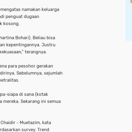
g mengatas namakan keluarga
jadi penguat dugaan
ak kosong.
artina Bohari). Beliau bisa
an kepentingannya. Justru
 kekuasaan," terangnya.
rena para pesohor gerakan
dirinya. Sebelumnya, sejumlah
etralitas.
apa-siapa di sana (kotak
apa mereka. Sekarang ini semua
 Chaidir - Muetazim, kata
rdasarkan survey. Trend