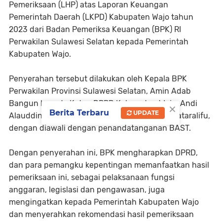
Pemeriksaan (LHP) atas Laporan Keuangan
Pemerintah Daerah (LKPD) Kabupaten Wajo tahun
2023 dari Badan Pemeriksa Keuangan (BPK) RI
Perwakilan Sulawesi Selatan kepada Pemerintah
Kabupaten Wajo.
Penyerahan tersebut dilakukan oleh Kepala BPK
Perwakilan Provinsi Sulawesi Selatan, Amin Adab
Bangun kepada Ketua DPRD Kabupaten Wajo, Andi
×
Berita Terbaru
UPDATE
Alauddin Palaguna dan Pj Bupati Wajo Andi Bataralifu,
dengan diawali dengan penandatanganan BAST.
Dengan penyerahan ini, BPK mengharapkan DPRD,
dan para pemangku kepentingan memanfaatkan hasil
pemeriksaan ini, sebagai pelaksanaan fungsi
anggaran, legislasi dan pengawasan, juga
mengingatkan kepada Pemerintah Kabupaten Wajo
dan menyerahkan rekomendasi hasil pemeriksaan