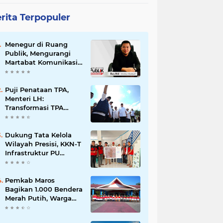
rita Terpopuler
Menegur di Ruang
Publik, Mengurangi
Martabat Komunikasi
Pemerintahan
Puji Penataan TPA,
Menteri LH:
Transformasi TPA
Tamangapa Makassar
Layak Jadi Contoh
Nasional
Dukung Tata Kelola
Wilayah Presisi, KKN-T
Infrastruktur PU
Unhas Gel. 116
Serahkan Peta Batas
Dusun Berbasis GIS ke
Pemkab Maros
Desa Bonto Matene
Bagikan 1.000 Bendera
Merah Putih, Warga
Kurang Mampu Jadi
Prioritas