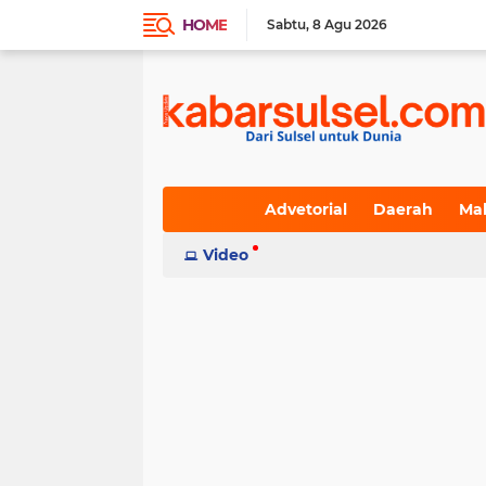
HOME
Sabtu
8 Agu 2026
Advetorial
Daerah
Ma
Indeks
Video
(236)
(617)
(19