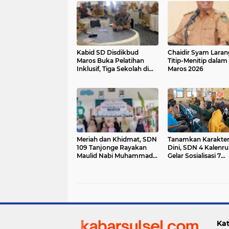
Kabid SD Disdikbud
Chaidir Syam Laran
Maros Buka Pelatihan
Titip-Menitip dala
Inklusif, Tiga Sekolah di
Maros 2026
Mandai Ikut Serta
Meriah dan Khidmat, SDN
Tanamkan Karakter
109 Tanjonge Rayakan
Dini, SDN 4 Kalenr
Maulid Nabi Muhammad
Gelar Sosialisasi 7
SAW
Kebiasaan Anak He
Kat