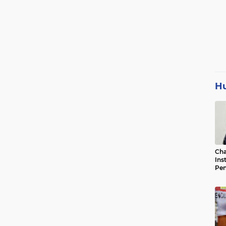
H
Cha
Ins
Pen
Jad