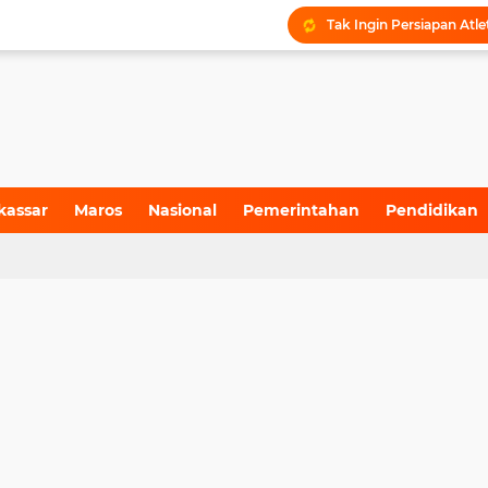
kassar
Maros
Nasional
Pemerintahan
Pendidikan
4)
(157)
(71)
(6)
(199)