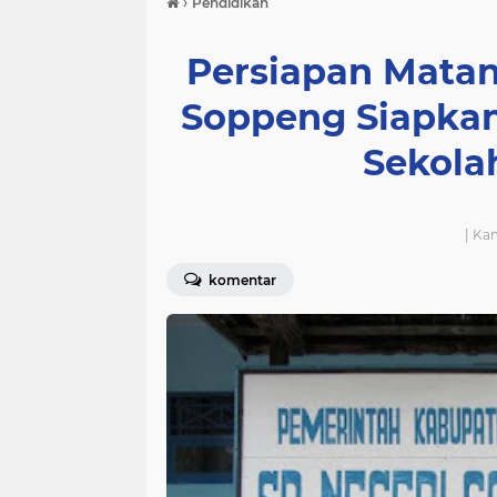
›
Pendidikan
Persiapan Matan
Soppeng Siapkan
Sekola
| Ka
komentar