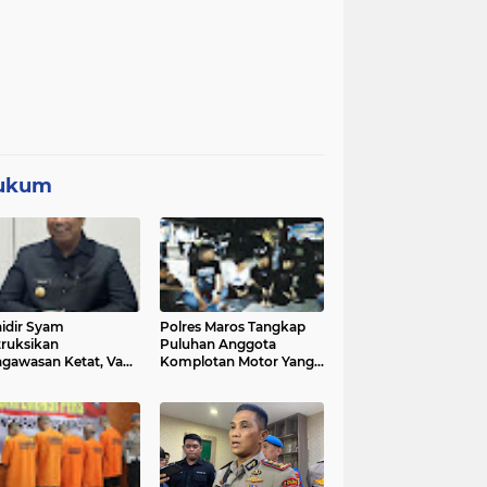
ukum
idir Syam
Polres Maros Tangkap
truksikan
Puluhan Anggota
gawasan Ketat, Vape
Komplotan Motor Yang
i Sorotan di Sekolah
Resahkan Warga, Polisi
Sita Sajam Dan Samurai