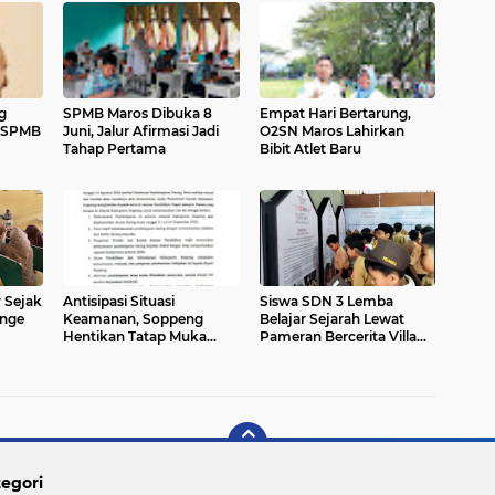
g
SPMB Maros Dibuka 8
Empat Hari Bertarung,
m SPMB
Juni, Jalur Afirmasi Jadi
O2SN Maros Lahirkan
Tahap Pertama
Bibit Atlet Baru
 Sejak
Antisipasi Situasi
Siswa SDN 3 Lemba
unge
Keamanan, Soppeng
Belajar Sejarah Lewat
Hentikan Tatap Muka
Pameran Bercerita Villa
bat
Sementara
Yuliana
egori