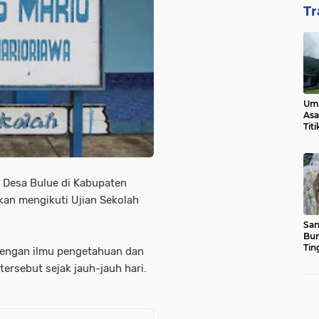
Tr
Ump
Asa
Tit
o Desa Bulue di Kabupaten
an mengikuti Ujian Sekolah
San
Bun
Tin
 dengan ilmu pengetahuan dan
ersebut sejak jauh-jauh hari.