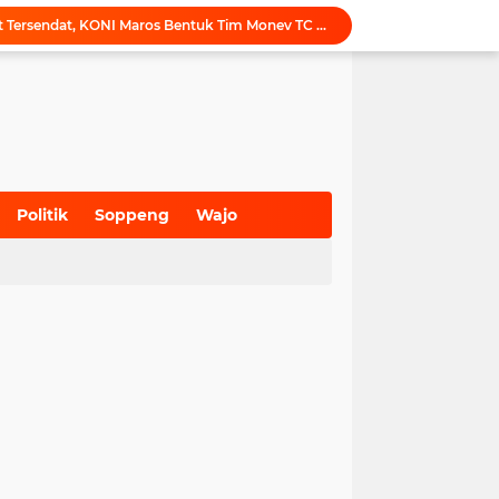
Tak Ingin Persiapan Atlet Tersendat, KONI Maros Bentuk Tim Monev TC Porprov
Maros Rayakan Hari Pramuka Lebih Awal, 48 Pramuka Siap Bertarung di Jamnas 2026
Puji Penataan TPA, Menteri LH: Transformasi TPA Tamangapa Makassar Layak Jadi Contoh Nasional
Dukung Tata Kelola Wilayah Presisi, KKN-T Infrastruktur PU Unhas Gel. 116 Serahkan Peta Batas Dusun Berbasis GIS ke Desa Bonto Matene
Menegur di Ruang Publik, Mengurangi Martabat Komunikasi Pemerintahan
Kejari Maros Tangani 12 Kasus Perlindungan Anak dan Perempuan Hingga Juli 2026
Pemkab Maros Bagikan 1.000 Bendera Merah Putih, Warga Kurang Mampu Jadi Prioritas
Komisi I DPRD Pangkep Kunjungi KONI Maros, Bahas Tata Kelola Dana Hibah dan Penguatan Prestasi Olahraga
Politik
Soppeng
Wajo
Inovasi SiAKSES Sekwan Makassar, Notifikasi Transaksi Keuangan Masuk di Kantong Dewan Hitungan Detik
(700)
(941)
(627)
Sekretariat KONI Maros Hening, Puluhan Santri Melantunkan Doa untuk Ipul