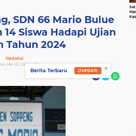
Sat
Mar
g, SDN 66 Mario Bulue
Kas
Med
 14 Siswa Hadapi Ujian
h Tahun 2024
Redaksi
mis, Mei 02, 2024 WIB
×
Berita Terbaru
UPDATE
SHARE