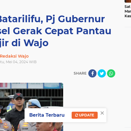
Sat
Mar
tarilifu, Pj Gubernur
Kas
Med
sel Gerak Cepat Pantau
ir di Wajo
Redaksi Wajo
btu, Mei 04, 2024 WIB
SHARE
×
Berita Terbaru
UPDATE