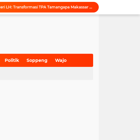
Puji Penataan TPA, Menteri LH: Transformasi TPA Tamangapa Makassar Layak Jadi Contoh Nasional
Dukung Tata Kelola Wilayah Presisi, KKN-T Infrastruktur PU Unhas Gel. 116 Serahkan Peta Batas Dusun Berbasis GIS ke Desa Bonto Matene
Menegur di Ruang Publik, Mengurangi Martabat Komunikasi Pemerintahan
Kejari Maros Tangani 12 Kasus Perlindungan Anak dan Perempuan Hingga Juli 2026
Pemkab Maros Bagikan 1.000 Bendera Merah Putih, Warga Kurang Mampu Jadi Prioritas
Komisi I DPRD Pangkep Kunjungi KONI Maros, Bahas Tata Kelola Dana Hibah dan Penguatan Prestasi Olahraga
Inovasi SiAKSES Sekwan Makassar, Notifikasi Transaksi Keuangan Masuk di Kantong Dewan Hitungan Detik
KONI Maros Gelar Rapat Bersama Ketua Bidang, Susun Program Kerja Berbasis Kinerja
Politik
Soppeng
Wajo
Wali Kota Makassar Tegaskan Komitmen Perkuat Toleransi Saat Sambut Peserta Rakernas BAMAGNAS
(700)
(941)
(627)
Maros Rayakan Hari Pramuka Lebih Awal, 48 Pramuka Siap Bertarung di Jamnas 2026