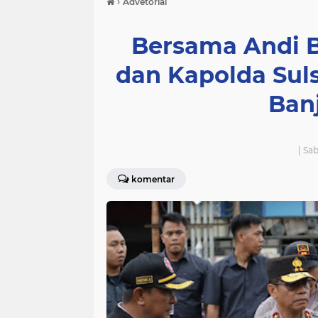
›
Advetorial
Bersama Andi Ba
dan Kapolda Sul
Banj
| Sa
komentar