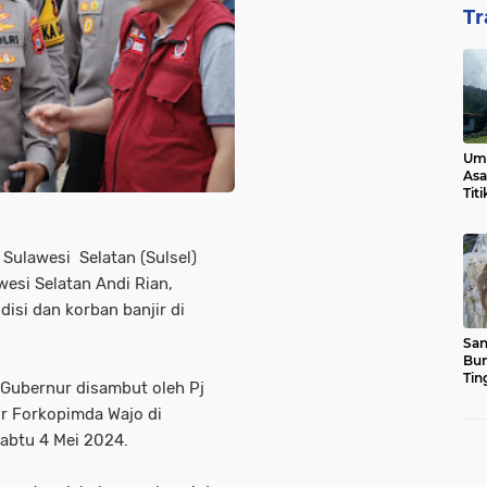
Tr
Ump
Asa
Tit
 Sulawesi Selatan (Sulsel)
esi Selatan Andi Rian,
si dan korban banjir di
San
Bun
Tin
 Gubernur disambut oleh Pj
ur Forkopimda Wajo di
abtu 4 Mei 2024.