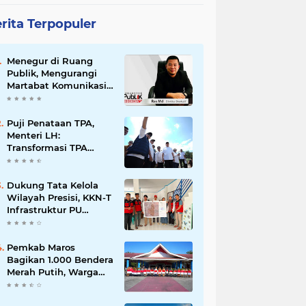
rita Terpopuler
Menegur di Ruang
Publik, Mengurangi
Martabat Komunikasi
Pemerintahan
Puji Penataan TPA,
Menteri LH:
Transformasi TPA
Tamangapa Makassar
Layak Jadi Contoh
Nasional
Dukung Tata Kelola
Wilayah Presisi, KKN-T
Infrastruktur PU
Unhas Gel. 116
Serahkan Peta Batas
Dusun Berbasis GIS ke
Pemkab Maros
Desa Bonto Matene
Bagikan 1.000 Bendera
Merah Putih, Warga
Kurang Mampu Jadi
Prioritas