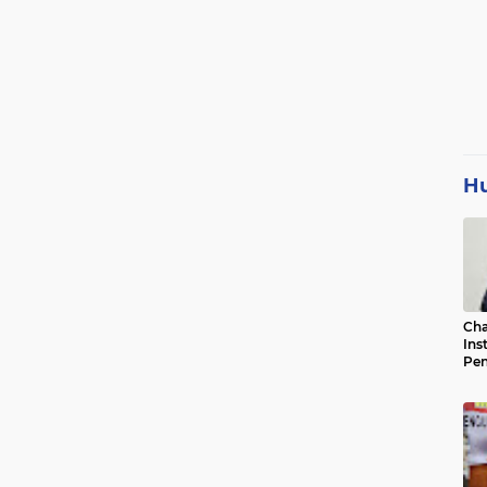
H
Cha
Ins
Pen
Jad