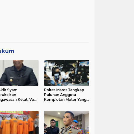
ukum
idir Syam
Polres Maros Tangkap
truksikan
Puluhan Anggota
gawasan Ketat, Vape
Komplotan Motor Yang
i Sorotan di Sekolah
Resahkan Warga, Polisi
Sita Sajam Dan Samurai