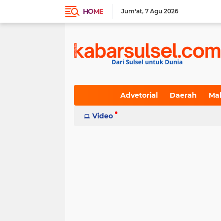
HOME
Jum'at
7 Agu 2026
Advetorial
Daerah
Ma
Indeks
Video
(236)
(617)
(19