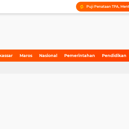
kassar
Maros
Nasional
Pemerintahan
Pendidikan
4)
(155)
(71)
(6)
(199)