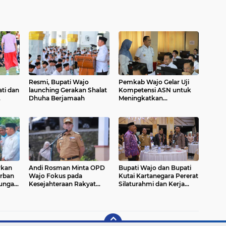
Resmi, Bupati Wajo
Pemkab Wajo Gelar Uji
ti dan
launching Gerakan Shalat
Kompetensi ASN untuk
Dhuha Berjamaah
Meningkatkan
Soccer
Profesionalisme
rkan
Andi Rosman Minta OPD
Bupati Wajo dan Bupati
rban
Wajo Fokus pada
Kutai Kartanegara Pererat
kungan
Kesejahteraan Rakyat
Silaturahmi dan Kerja
dalam Setiap Program
Sama Antarwilayah