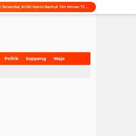
Tak Ingin Persiapan Atlet Tersendat, KONI Maros Bentuk Tim Monev TC Porprov
Maros Rayakan Hari Pramuka Lebih Awal, 48 Pramuka Siap Bertarung di Jamnas 2026
Puji Penataan TPA, Menteri LH: Transformasi TPA Tamangapa Makassar Layak Jadi Contoh Nasional
Dukung Tata Kelola Wilayah Presisi, KKN-T Infrastruktur PU Unhas Gel. 116 Serahkan Peta Batas Dusun Berbasis GIS ke Desa Bonto Matene
Menegur di Ruang Publik, Mengurangi Martabat Komunikasi Pemerintahan
Kejari Maros Tangani 12 Kasus Perlindungan Anak dan Perempuan Hingga Juli 2026
Pemkab Maros Bagikan 1.000 Bendera Merah Putih, Warga Kurang Mampu Jadi Prioritas
Komisi I DPRD Pangkep Kunjungi KONI Maros, Bahas Tata Kelola Dana Hibah dan Penguatan Prestasi Olahraga
Politik
Soppeng
Wajo
Inovasi SiAKSES Sekwan Makassar, Notifikasi Transaksi Keuangan Masuk di Kantong Dewan Hitungan Detik
(700)
(941)
(627)
Sekretariat KONI Maros Hening, Puluhan Santri Melantunkan Doa untuk Ipul