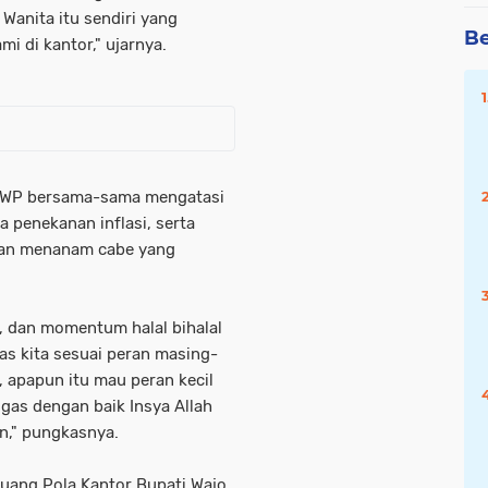
anita itu sendiri yang
Be
i di kantor," ujarnya.
 DWP bersama-sama mengatasi
 penekanan inflasi, serta
kan menanam cabe yang
 dan momentum halal bihalal
s kita sesuai peran masing-
 apapun itu mau peran kecil
ugas dengan baik Insya Allah
in," pungkasnya.
 Ruang Pola Kantor Bupati Wajo,