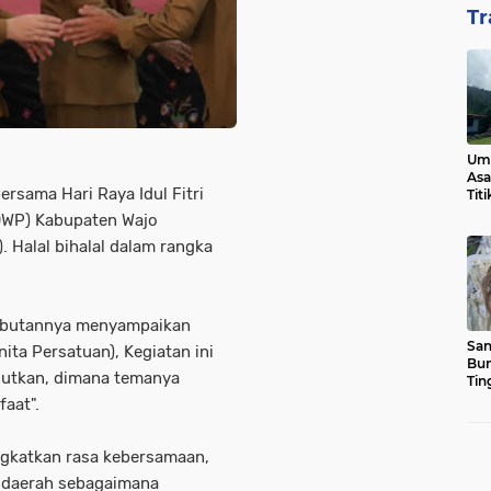
Tr
Ump
Asa
ersama Hari Raya Idul Fitri
Tit
(DWP) Kabupaten Wajo
. Halal bihalal dalam rangka
sambutannya menyampaikan
San
ta Persatuan), Kegiatan ini
Bun
jutkan, dimana temanya
Tin
aat".
ngkatkan rasa kebersamaan,
h daerah sebagaimana