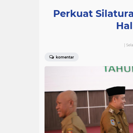
Perkuat Silatu
Hal
| Sel
komentar