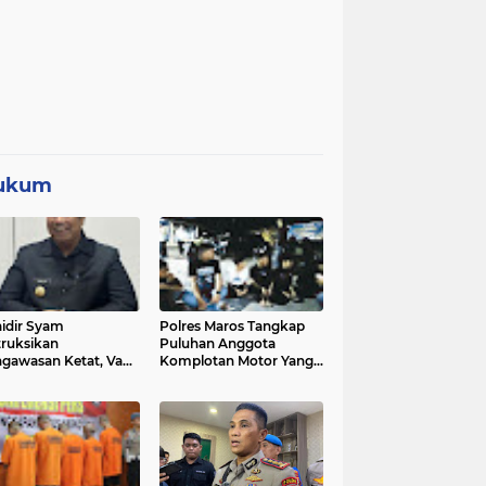
ukum
idir Syam
Polres Maros Tangkap
truksikan
Puluhan Anggota
gawasan Ketat, Vape
Komplotan Motor Yang
i Sorotan di Sekolah
Resahkan Warga, Polisi
Sita Sajam Dan Samurai