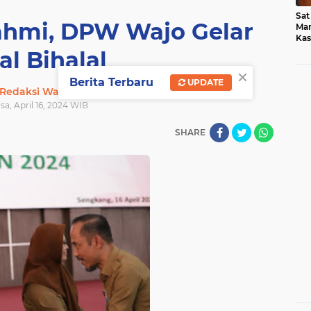
Sat
rahmi, DPW Wajo Gelar
Mar
Kas
Med
al Bihalal
×
Berita Terbaru
UPDATE
Redaksi Wajo
asa, April 16, 2024 WIB
SHARE