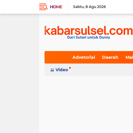
HOME
Sabtu
8 Agu 2026
Advetorial
Daerah
Ma
Indeks
Video
(236)
(617)
(19