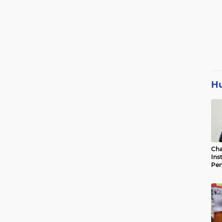
H
Cha
Ins
Pen
Jad