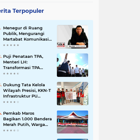
rita Terpopuler
Menegur di Ruang
Publik, Mengurangi
Martabat Komunikasi
Pemerintahan
Puji Penataan TPA,
Menteri LH:
Transformasi TPA
Tamangapa Makassar
Layak Jadi Contoh
Nasional
Dukung Tata Kelola
Wilayah Presisi, KKN-T
Infrastruktur PU
Unhas Gel. 116
Serahkan Peta Batas
Dusun Berbasis GIS ke
Pemkab Maros
Desa Bonto Matene
Bagikan 1.000 Bendera
Merah Putih, Warga
Kurang Mampu Jadi
Prioritas