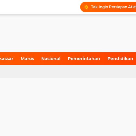
kassar
Maros
Nasional
Pemerintahan
Pendidikan
4)
(157)
(71)
(6)
(199)