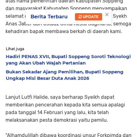
atas nama pemerintah daerah Kabupaten Soppeng
dan masyarakat Kabupaten Soppeng menyampaikan
×
selamat datang di Bumi Latemmamala kepada Syekh
Berita Terbaru
UPDATE
Anas Jaber dan Ustadz Cinta Restu Sugiharto, semoga
kehadiran bapak membawa berkah di daerah kami.
Lihat juga
Hadiri PENAS XVII, Bupati Soppeng Soroti Teknologi
yang Akan Ubah Wajah Pertanian
Bukan Sekadar Ajang Pemilihan, Bupati Soppeng
Ungkap Misi Besar Duta Anak 2026
Lanjut Lutfi Halide, saya berharap Syeikh dapat
memberikan pencerahan kepada kita semua apalagi
pada tanggal 14 Februari yang lalu, kita telah
melaksanakan pesta demokrasi yaitu pemilu.
"Alhamdulillah dibawa koordinasi unsur Forkpimda dan