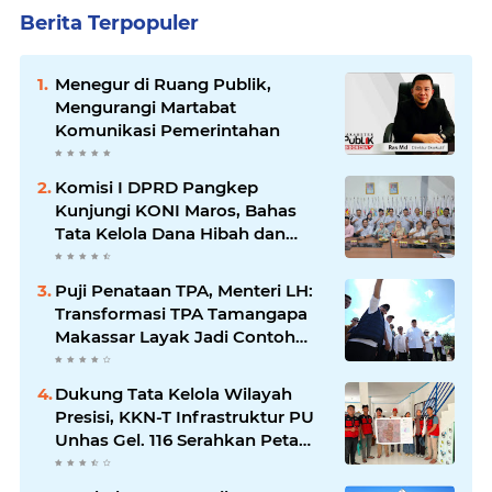
Berita Terpopuler
Menegur di Ruang Publik,
Mengurangi Martabat
Komunikasi Pemerintahan
Komisi I DPRD Pangkep
Kunjungi KONI Maros, Bahas
Tata Kelola Dana Hibah dan
Penguatan Prestasi Olahraga
Puji Penataan TPA, Menteri LH:
Transformasi TPA Tamangapa
Makassar Layak Jadi Contoh
Nasional
Dukung Tata Kelola Wilayah
Presisi, KKN-T Infrastruktur PU
Unhas Gel. 116 Serahkan Peta
Batas Dusun Berbasis GIS ke
Desa Bonto Matene