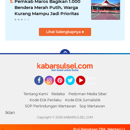
Pemkab Maros Bagikan 1.000
Bendera Merah Putih, Warga
Kurang Mampu Jadi Prioritas
Lihat Selengkapnya
Pedoman
Media
Facebook
Instagram
Pinterest
Twitter
YouTube
Siber
Tentang Kami
Redaksi
Pedoman Media Siber
Kode Etik Perilaku
Kode Etik Jurnalistik
SOP Perlindungan Wartawan
Sop Wartawan
Iklan
Copyright ©
2026 KABARSULSEL.COM
Puji Penataan TPA, Menteri LH: T