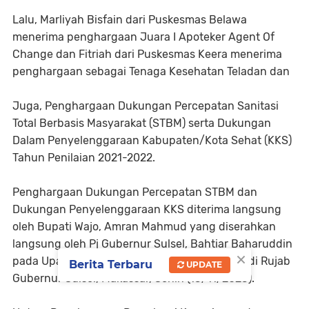
Lalu, Marliyah Bisfain dari Puskesmas Belawa
menerima penghargaan Juara I Apoteker Agent Of
Change dan Fitriah dari Puskesmas Keera menerima
penghargaan sebagai Tenaga Kesehatan Teladan dan
Juga, Penghargaan Dukungan Percepatan Sanitasi
Total Berbasis Masyarakat (STBM) serta Dukungan
Dalam Penyelenggaraan Kabupaten/Kota Sehat (KKS)
Tahun Penilaian 2021-2022.
Penghargaan Dukungan Percepatan STBM dan
Dukungan Penyelenggaraan KKS diterima langsung
oleh Bupati Wajo, Amran Mahmud yang diserahkan
langsung oleh Pj Gubernur Sulsel, Bahtiar Baharuddin
×
pada Upacara Hari Kesehatan Nasional ke-59 di Rujab
Berita Terbaru
UPDATE
Gubernur Sulsel, Makassar, Senin (13/11/2023).