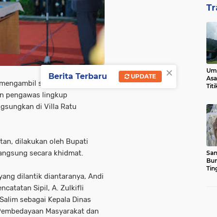
Tr
×
Ump
Berita Terbaru
UPDATE
Asa
 mengambil sumpah jabatan,
Tit
an pengawas lingkup
gsungkan di Villa Ratu
an, dilakukan oleh Bupati
langsung secara khidmat.
San
Bun
Tin
ang dilantik diantaranya, Andi
atatan Sipil, A. Zulkifli
Salim sebagai Kepala Dinas
 Pembedayaan Masyarakat dan