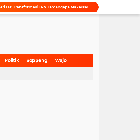
Puji Penataan TPA, Menteri LH: Transformasi TPA Tamangapa Makassar Layak Jadi Contoh Nasional
Dukung Tata Kelola Wilayah Presisi, KKN-T Infrastruktur PU Unhas Gel. 116 Serahkan Peta Batas Dusun Berbasis GIS ke Desa Bonto Matene
Menegur di Ruang Publik, Mengurangi Martabat Komunikasi Pemerintahan
Kejari Maros Tangani 12 Kasus Perlindungan Anak dan Perempuan Hingga Juli 2026
Pemkab Maros Bagikan 1.000 Bendera Merah Putih, Warga Kurang Mampu Jadi Prioritas
Komisi I DPRD Pangkep Kunjungi KONI Maros, Bahas Tata Kelola Dana Hibah dan Penguatan Prestasi Olahraga
Inovasi SiAKSES Sekwan Makassar, Notifikasi Transaksi Keuangan Masuk di Kantong Dewan Hitungan Detik
Sekretariat KONI Maros Hening, Puluhan Santri Melantunkan Doa untuk Ipul
Politik
Soppeng
Wajo
Tak Ingin Persiapan Atlet Tersendat, KONI Maros Bentuk Tim Monev TC Porprov
(700)
(941)
(627)
Maros Rayakan Hari Pramuka Lebih Awal, 48 Pramuka Siap Bertarung di Jamnas 2026