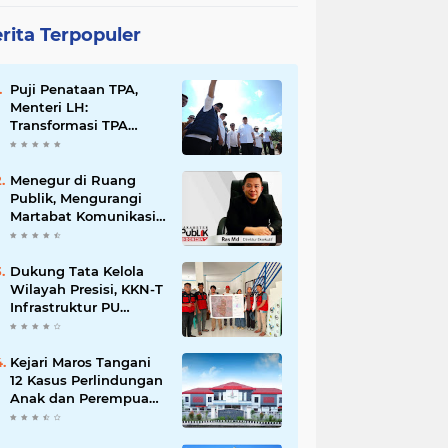
rita Terpopuler
Puji Penataan TPA,
Menteri LH:
Transformasi TPA
Tamangapa Makassar
Layak Jadi Contoh
Nasional
Menegur di Ruang
Publik, Mengurangi
Martabat Komunikasi
Pemerintahan
Dukung Tata Kelola
Wilayah Presisi, KKN-T
Infrastruktur PU
Unhas Gel. 116
Serahkan Peta Batas
Dusun Berbasis GIS ke
Kejari Maros Tangani
Desa Bonto Matene
12 Kasus Perlindungan
Anak dan Perempuan
Hingga Juli 2026