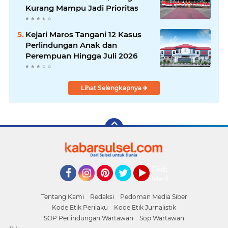
Kurang Mampu Jadi Prioritas
Kejari Maros Tangani 12 Kasus
Perlindungan Anak dan
Perempuan Hingga Juli 2026
Lihat Selengkapnya
Pedoman
Media
Facebook
Instagram
Pinterest
Twitter
YouTube
Siber
Tentang Kami
Redaksi
Pedoman Media Siber
Kode Etik Perilaku
Kode Etik Jurnalistik
SOP Perlindungan Wartawan
Sop Wartawan