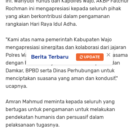
Inf. Wahyudi Yunus dan Kapolres Wajo, AKBP Fatchur
Rochman ini mengapresiasi kepada seluruh pihak
yang akan berkontribusi dalam pengamanan
rangkaian Hari Raya Idul Adha.
"Kami atas nama pemerintah Kabupaten Wajo
mengapresiasi sinergitas dan kolaborasi dari jajaran
×
Polres Wajo dan Kodim 1406/Wajo yang bekerjasama
Berita Terbaru
UPDATE
dengan Pemkab Wajo dalam hal ini Satpol PP dan
Damkar, BPBD serta Dinas Perhubungan untuk
menciptakan suasana yang aman dan kondusif,"
ucapnya.
Amran Mahmud meminta kepada seluruh yang
bertugas untuk pengamanan untuk melakukan
pendekatan humanis dan persuasif dalam
pelaksanaan tugasnya.