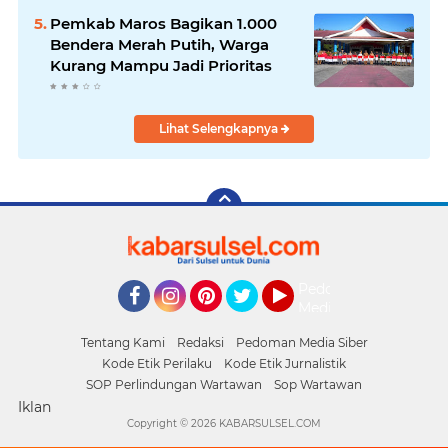
Pemkab Maros Bagikan 1.000
Bendera Merah Putih, Warga
Kurang Mampu Jadi Prioritas
Lihat Selengkapnya
Pedoman
Media
Facebook
Instagram
Pinterest
Twitter
YouTube
Siber
Tentang Kami
Redaksi
Pedoman Media Siber
Kode Etik Perilaku
Kode Etik Jurnalistik
SOP Perlindungan Wartawan
Sop Wartawan
Iklan
Copyright ©
2026 KABARSULSEL.COM