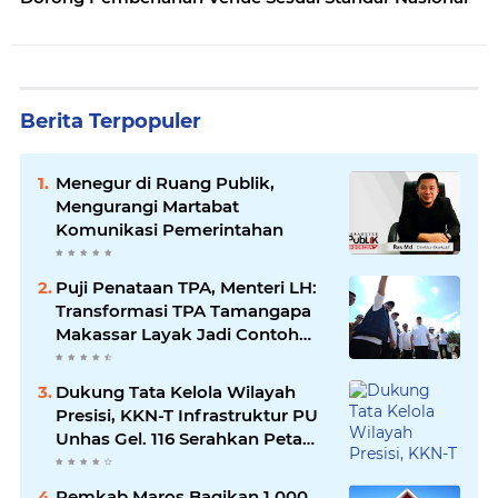
Berita Terpopuler
Menegur di Ruang Publik,
Mengurangi Martabat
Komunikasi Pemerintahan
Puji Penataan TPA, Menteri LH:
Transformasi TPA Tamangapa
Makassar Layak Jadi Contoh
Nasional
Dukung Tata Kelola Wilayah
Presisi, KKN-T Infrastruktur PU
Unhas Gel. 116 Serahkan Peta
Batas Dusun Berbasis GIS ke
Desa Bonto Matene
Pemkab Maros Bagikan 1.000