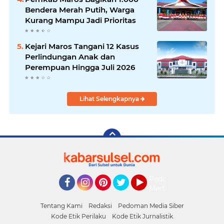
Bendera Merah Putih, Warga
Kurang Mampu Jadi Prioritas
Kejari Maros Tangani 12 Kasus
Perlindungan Anak dan
Perempuan Hingga Juli 2026
Lihat Selengkapnya
Pedoman
Media
Facebook
Instagram
Pinterest
Twitter
YouTube
Siber
Tentang Kami
Redaksi
Pedoman Media Siber
Kode Etik Perilaku
Kode Etik Jurnalistik