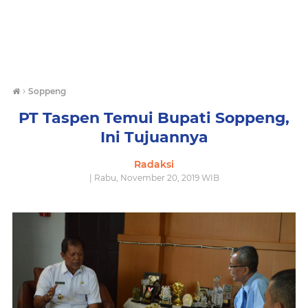
›
Soppeng
PT Taspen Temui Bupati Soppeng,
Ini Tujuannya
Radaksi
| Rabu, November 20, 2019 WIB