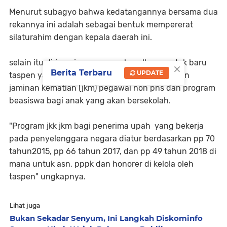
Menurut subagyo bahwa kedatangannya bersama dua
rekannya ini adalah sebagai bentuk mempererat
silaturahim dengan kepala daerah ini.
selain itu dirinya juga memperkenalkan produk baru
×
Berita Terbaru
UPDATE
taspen yakni jaminan kecelakaan kerja (jkk) dan
jaminan kematian (jkm) pegawai non pns dan program
beasiswa bagi anak yang akan bersekolah.
"Program jkk jkm bagi penerima upah yang bekerja
pada penyelenggara negara diatur berdasarkan pp 70
tahun2015, pp 66 tahun 2017, dan pp 49 tahun 2018 di
mana untuk asn, pppk dan honorer di kelola oleh
taspen" ungkapnya.
Lihat juga
Bukan Sekadar Senyum, Ini Langkah Diskominfo