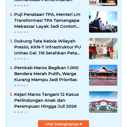
Puji Penataan TPA, Menteri LH:
Transformasi TPA Tamangapa
Makassar Layak Jadi Contoh
Nasional
Dukung Tata Kelola Wilayah
Presisi, KKN-T Infrastruktur PU
Unhas Gel. 116 Serahkan Peta
Batas Dusun Berbasis GIS ke
Desa Bonto Matene
Pemkab Maros Bagikan 1.000
Bendera Merah Putih, Warga
Kurang Mampu Jadi Prioritas
Kejari Maros Tangani 12 Kasus
Perlindungan Anak dan
Perempuan Hingga Juli 2026
Lihat Selengkapnya