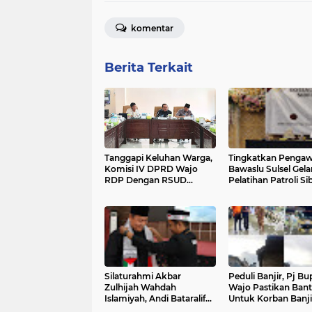
komentar
Berita Terkait
Tanggapi Keluhan Warga,
Tingkatkan Pengaw
Komisi IV DPRD Wajo
Bawaslu Sulsel Gela
RDP Dengan RSUD
Pelatihan Patroli Sib
Lamaddukkelleng
Wajo
Silaturahmi Akbar
Peduli Banjir, Pj Bu
Zulhijah Wahdah
Wajo Pastikan Ban
Islamiyah, Andi Bataralifu
Untuk Korban Banji
Ajak Tingkatkan
Terus Mengalir