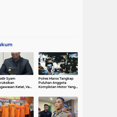
ukum
idir Syam
Polres Maros Tangkap
truksikan
Puluhan Anggota
gawasan Ketat, Vape
Komplotan Motor Yang
i Sorotan di Sekolah
Resahkan Warga, Polisi
Sita Sajam Dan Samurai