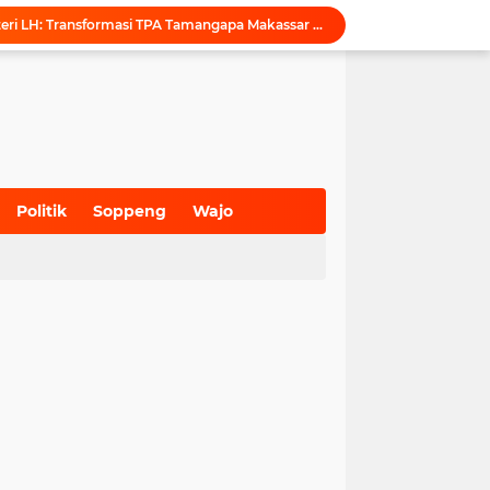
Puji Penataan TPA, Menteri LH: Transformasi TPA Tamangapa Makassar Layak Jadi Contoh Nasional
Dukung Tata Kelola Wilayah Presisi, KKN-T Infrastruktur PU Unhas Gel. 116 Serahkan Peta Batas Dusun Berbasis GIS ke Desa Bonto Matene
Menegur di Ruang Publik, Mengurangi Martabat Komunikasi Pemerintahan
Kejari Maros Tangani 12 Kasus Perlindungan Anak dan Perempuan Hingga Juli 2026
Pemkab Maros Bagikan 1.000 Bendera Merah Putih, Warga Kurang Mampu Jadi Prioritas
Komisi I DPRD Pangkep Kunjungi KONI Maros, Bahas Tata Kelola Dana Hibah dan Penguatan Prestasi Olahraga
Inovasi SiAKSES Sekwan Makassar, Notifikasi Transaksi Keuangan Masuk di Kantong Dewan Hitungan Detik
KONI Maros Gelar Rapat Bersama Ketua Bidang, Susun Program Kerja Berbasis Kinerja
Politik
Soppeng
Wajo
Wali Kota Makassar Tegaskan Komitmen Perkuat Toleransi Saat Sambut Peserta Rakernas BAMAGNAS
(700)
(941)
(627)
Maros Rayakan Hari Pramuka Lebih Awal, 48 Pramuka Siap Bertarung di Jamnas 2026