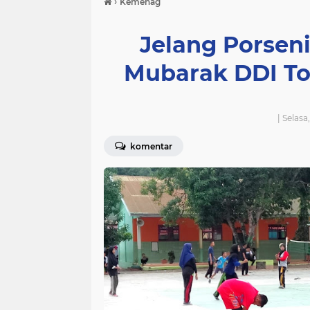
›
Kemenag
Jelang Porseni
Mubarak DDI To
| Selas
komentar