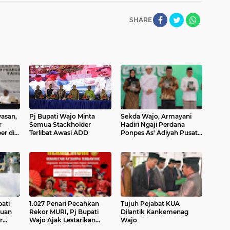
SHARE
asan,
Pj Bupati Wajo Minta
Sekda Wajo, Armayani
r
Semua Stackholder
Hadiri Ngaji Perdana
er di
Terlibat Awasi ADD
Ponpes As' Adiyah Pusat
Sengk
pati
1.027 Penari Pecahkan
Tujuh Pejabat KUA
tuan
Rekor MURI, Pj Bupati
Dilantik Kankemenag
r
Wajo Ajak Lestarikan
Wajo
Budaya Daerah