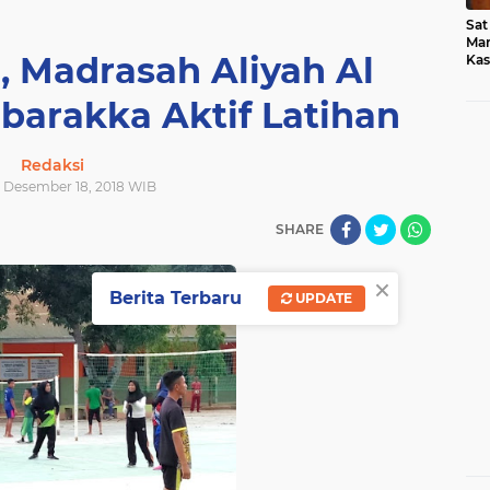
Sat
Mar
, Madrasah Aliyah Al
Kas
Med
barakka Aktif Latihan
Redaksi
a, Desember 18, 2018 WIB
SHARE
×
Berita Terbaru
UPDATE