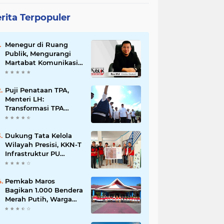
rita Terpopuler
Menegur di Ruang
Publik, Mengurangi
Martabat Komunikasi
Pemerintahan
Puji Penataan TPA,
Menteri LH:
Transformasi TPA
Tamangapa Makassar
Layak Jadi Contoh
Nasional
Dukung Tata Kelola
Wilayah Presisi, KKN-T
Infrastruktur PU
Unhas Gel. 116
Serahkan Peta Batas
Dusun Berbasis GIS ke
Pemkab Maros
Desa Bonto Matene
Bagikan 1.000 Bendera
Merah Putih, Warga
Kurang Mampu Jadi
Prioritas