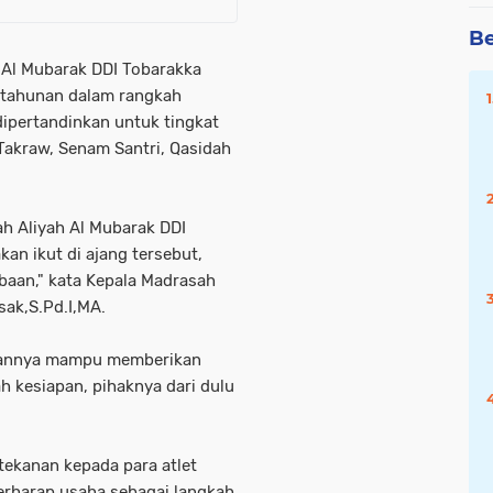
Be
h Al Mubarak DDI Tobarakka
 tahunan dalam rangkah
ipertandinkan untuk tingkat
 Takraw, Senam Santri, Qasidah
ah Aliyah Al Mubarak DDI
an ikut di ajang tersebut,
baan," kata Kepala Madrasah
sak,S.Pd.I,MA.
naannya mampu memberikan
h kesiapan, pihaknya dari dulu
tekanan kepada para atlet
berharap usaha sebagai langkah