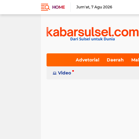
HOME
Jum'at
7 Agu 2026
Advetorial
Daerah
Ma
Indeks
Video
(236)
(617)
(19