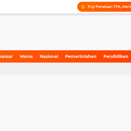
kassar
Maros
Nasional
Pemerintahan
Pendidikan
4)
(155)
(71)
(6)
(199)