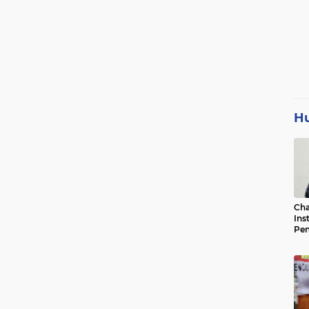
H
Cha
Ins
Pen
Jad