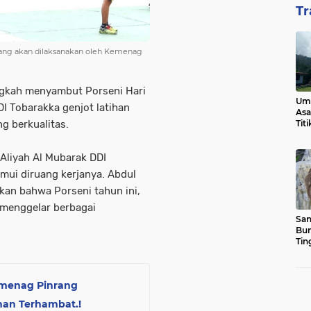
Tr
yang akan dilaksanakan oleh Kemenag
gkah menyambut Porseni Hari
Ump
I Tobarakka genjot latihan
Asa
 berkualitas.
Tit
 Aliyah Al Mubarak DDI
mui diruang kerjanya. Abdul
kan bahwa Porseni tahun ini,
menggelar berbagai
San
Bun
Tin
emenag Pinrang
nan Terhambat.!