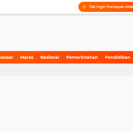
kassar
Maros
Nasional
Pemerintahan
Pendidikan
4)
(157)
(71)
(6)
(199)