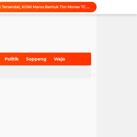
Tak Ingin Persiapan Atlet Tersendat, KONI Maros Bentuk Tim Monev TC Porprov
Maros Rayakan Hari Pramuka Lebih Awal, 48 Pramuka Siap Bertarung di Jamnas 2026
Puji Penataan TPA, Menteri LH: Transformasi TPA Tamangapa Makassar Layak Jadi Contoh Nasional
Dukung Tata Kelola Wilayah Presisi, KKN-T Infrastruktur PU Unhas Gel. 116 Serahkan Peta Batas Dusun Berbasis GIS ke Desa Bonto Matene
Menegur di Ruang Publik, Mengurangi Martabat Komunikasi Pemerintahan
Kejari Maros Tangani 12 Kasus Perlindungan Anak dan Perempuan Hingga Juli 2026
Pemkab Maros Bagikan 1.000 Bendera Merah Putih, Warga Kurang Mampu Jadi Prioritas
Komisi I DPRD Pangkep Kunjungi KONI Maros, Bahas Tata Kelola Dana Hibah dan Penguatan Prestasi Olahraga
Politik
Soppeng
Wajo
Inovasi SiAKSES Sekwan Makassar, Notifikasi Transaksi Keuangan Masuk di Kantong Dewan Hitungan Detik
(700)
(941)
(627)
Sekretariat KONI Maros Hening, Puluhan Santri Melantunkan Doa untuk Ipul