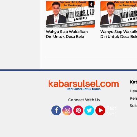
Wahyu Siap Wakafkan
Wahyu Siap Wakaf
Diri Untuk Desa Belo
Diri Untuk Desa Bel
Kat
Hea
Pem
Connect With Us
Suls
Pedoman
Media
Facebook
Instagram
Pinterest
Twitter
YouTube
Siber