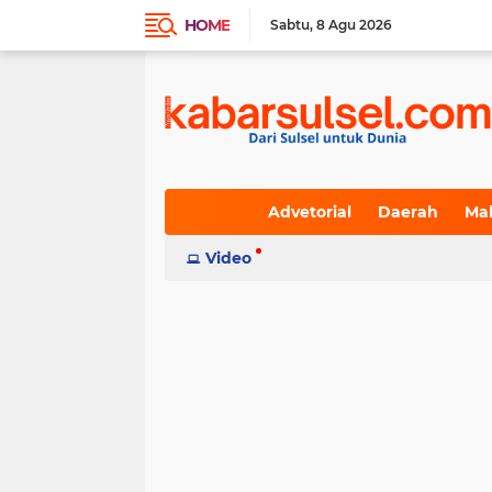
HOME
Sabtu
8 Agu 2026
Advetorial
Daerah
Ma
Indeks
Video
(236)
(617)
(19