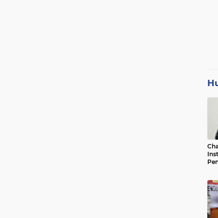
H
Cha
Ins
Pen
Jad