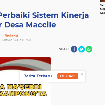
Sat
Mar
erbaiki Sistem Kinerja
Kas
Med
r Desa Maccile
Redaksi
a, Oktober 30, 2018 WIB
SHARE
×
Berita Terbaru
UPDATE