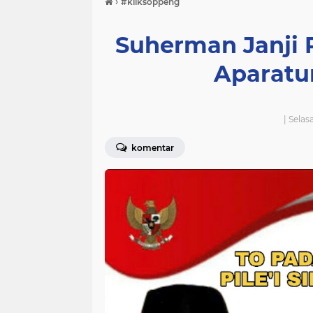
›
#kliksoppeng
Suherman Janji P
Aparatu
| Selas
komentar