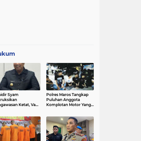
ukum
idir Syam
Polres Maros Tangkap
truksikan
Puluhan Anggota
gawasan Ketat, Vape
Komplotan Motor Yang
i Sorotan di Sekolah
Resahkan Warga, Polisi
Sita Sajam Dan Samurai