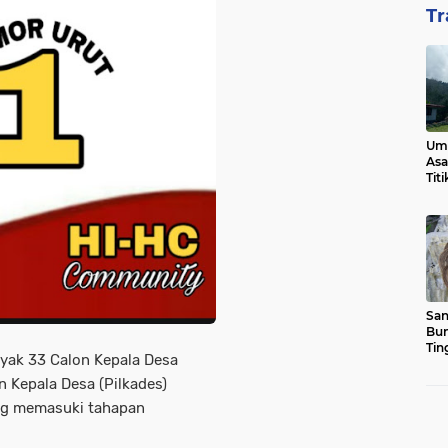
Tr
Ump
Asa
Tit
San
Bun
Tin
yak 33 Calon Kepala Desa
n Kepala Desa (Pilkades)
ng memasuki tahapan