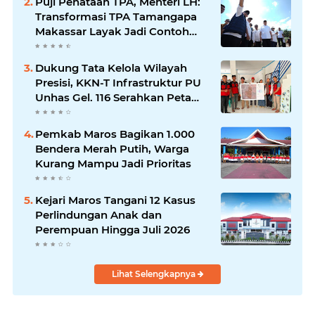
Puji Penataan TPA, Menteri LH:
Transformasi TPA Tamangapa
Makassar Layak Jadi Contoh
Nasional
Dukung Tata Kelola Wilayah
Presisi, KKN-T Infrastruktur PU
Unhas Gel. 116 Serahkan Peta
Batas Dusun Berbasis GIS ke
Desa Bonto Matene
Pemkab Maros Bagikan 1.000
Bendera Merah Putih, Warga
Kurang Mampu Jadi Prioritas
Kejari Maros Tangani 12 Kasus
Perlindungan Anak dan
Perempuan Hingga Juli 2026
Lihat Selengkapnya